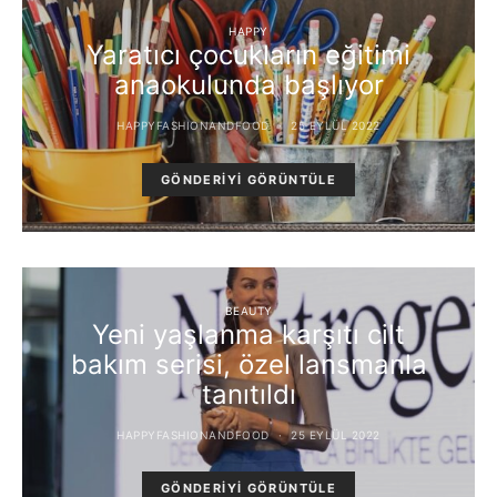
HAPPY
Yaratıcı çocukların eğitimi
anaokulunda başlıyor
HAPPYFASHIONANDFOOD
25 EYLÜL 2022
GÖNDERIYI GÖRÜNTÜLE
BEAUTY
Yeni yaşlanma karşıtı cilt
bakım serisi, özel lansmanla
tanıtıldı
HAPPYFASHIONANDFOOD
25 EYLÜL 2022
GÖNDERIYI GÖRÜNTÜLE