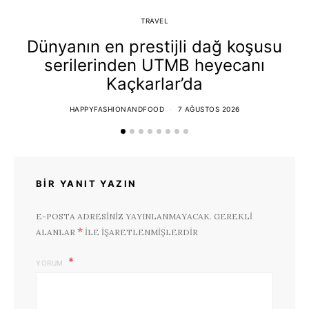
TRAVEL
Dünyanın en prestijli dağ koşusu
serilerinden UTMB heyecanı
Kaçkarlar’da
HAPPYFASHIONANDFOOD
7 AĞUSTOS 2026
BIR YANIT YAZIN
E-POSTA ADRESINIZ YAYINLANMAYACAK.
GEREKLI
*
ALANLAR
ILE IŞARETLENMIŞLERDIR
YORUM