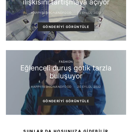
ilişkisini tartışmaya açıyor
HAPPYFASHIONANDFOOD
20 EYLÜL 2022
GÖNDERIYI GÖRÜNTÜLE
FASHION
Eğlenceli duruş gotik tarzla
buluşuyor
HAPPYFASHIONANDFOOD
20 EYLÜL 2022
GÖNDERIYI GÖRÜNTÜLE
ŞUNLAR DA HOŞUNUZA GIDEBILIR