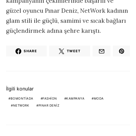
kampanyanın çekimlerinde başarılı ve
güzel oyuncu Pınar Deniz, NetWork kadının
glam stili ile güçlü, samimi ve sıcak bağları
güçlendirmek adına şehre karıştı.
SHARE
TWEET
İlgili konular
BOMONTIADA
FASHION
KAMPANYA
MODA
NETWORK
PINAR DENIZ