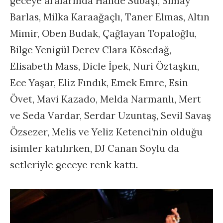
geceye aralarında Hande Subaşı, Simay
Barlas, Milka Karaağaçlı, Taner Elmas, Altın
Mimir, Oben Budak, Çağlayan Topaloğlu,
Bilge Yenigül Derev Clara Kösedağ,
Elisabeth Mass, Dicle İpek, Nuri Öztaşkın,
Ece Yaşar, Eliz Fındık, Emek Emre, Esin
Övet, Mavi Kazado, Melda Narmanlı, Mert
ve Seda Vardar, Serdar Uzuntaş, Sevil Savaş
Özsezer, Melis ve Yeliz Ketenci’nin olduğu
isimler katılırken, DJ Canan Soylu da
setleriyle geceye renk kattı.