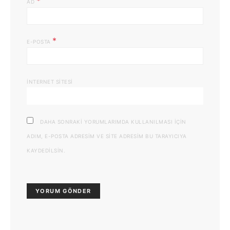
*
AD
*
E-POSTA
İNTERNET SITESI
DAHA SONRAKI YORUMLARIMDA KULLANILMASI IÇIN
ADIM, E-POSTA ADRESIM VE SITE ADRESIM BU TARAYICIYA
KAYDEDILSIN.