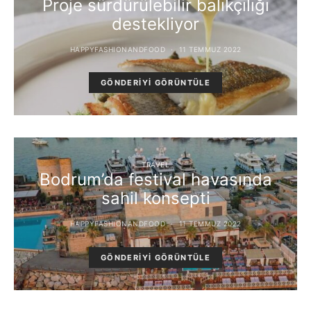
Proje sürdürülebilir balıkçılığı
destekliyor
HAPPYFASHIONANDFOOD
11 TEMMUZ 2022
GÖNDERIYI GÖRÜNTÜLE
TRAVEL
Bodrum’da festival havasında
sahil konsepti
HAPPYFASHIONANDFOOD
11 TEMMUZ 2022
GÖNDERIYI GÖRÜNTÜLE