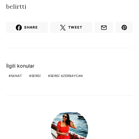
belirtti
SHARE
TWEET
İlgili konular
SANAT
SERGI
SERGI AZERBAYCAN