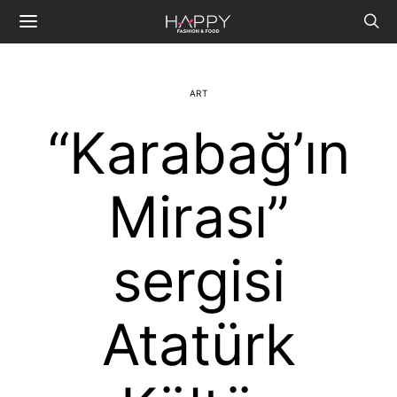
ART
“Karabağ’ın
Mirası”
sergisi
Atatürk