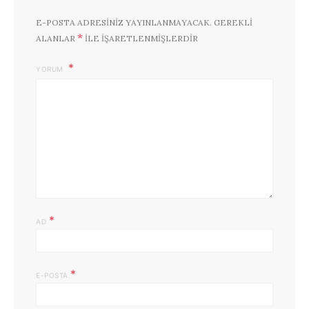
E-POSTA ADRESINIZ YAYINLANMAYACAK.
GEREKLI
*
ALANLAR
ILE IŞARETLENMIŞLERDIR
YORUM
*
AD
*
E-POSTA