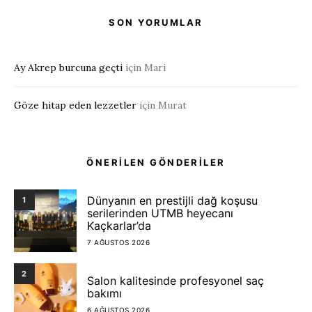
SON YORUMLAR
Ay Akrep burcuna geçti
için
Mari
Göze hitap eden lezzetler
için
Murat
ÖNERİLEN GÖNDERİLER
Dünyanın en prestijli dağ koşusu
1
serilerinden UTMB heyecanı
Kaçkarlar’da
7 AĞUSTOS 2026
2
Salon kalitesinde profesyonel saç
bakımı
6 AĞUSTOS 2026