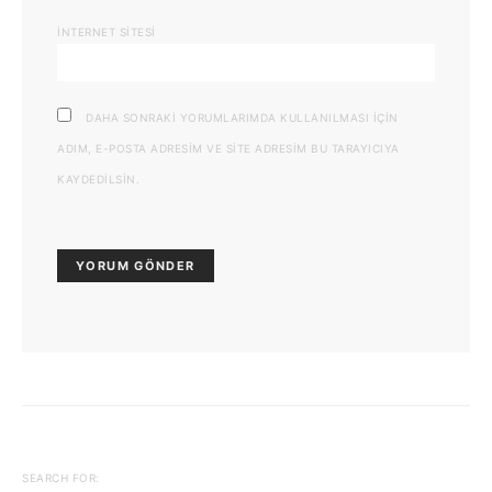
İNTERNET SITESI
DAHA SONRAKI YORUMLARIMDA KULLANILMASI IÇIN
ADIM, E-POSTA ADRESIM VE SITE ADRESIM BU TARAYICIYA
KAYDEDILSIN.
SEARCH FOR: