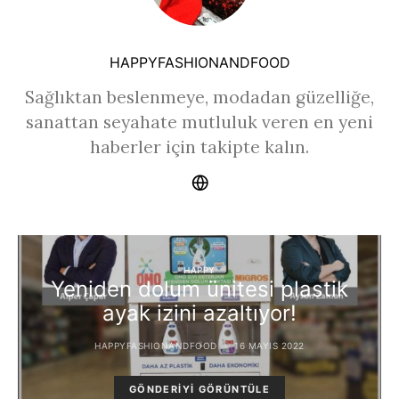
HAPPYFASHIONANDFOOD
Sağlıktan beslenmeye, modadan güzelliğe,
sanattan seyahate mutluluk veren en yeni
haberler için takipte kalın.
HAPPY
Yeniden dolum ünitesi plastik
ayak izini azaltıyor!
HAPPYFASHIONANDFOOD
16 MAYIS 2022
GÖNDERIYI GÖRÜNTÜLE