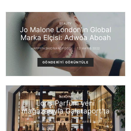
BEAUTY
Jo Malone London’ın Global
Marka Elçisi: Adwoa Aboah
HAPPYFASHIONANDFOOD
12 MAYIS 2022
GÖNDERIYI GÖRÜNTÜLE
BEAUTY
Loris Parfüm yeni
mağazasıyla Galataport’ta
HAPPYFASHIONANDFOOD
13 MAYIS 2022