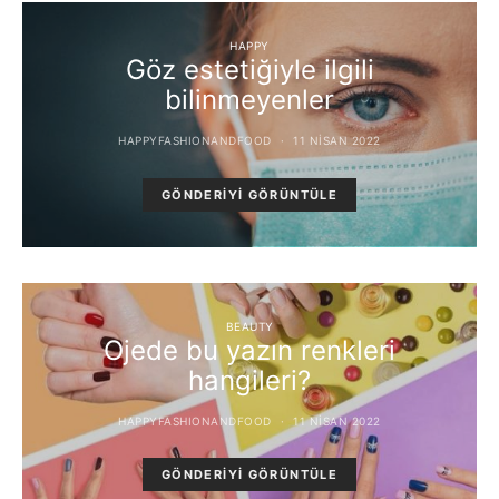
HAPPY
Göz estetiğiyle ilgili
bilinmeyenler
HAPPYFASHIONANDFOOD
11 NISAN 2022
GÖNDERIYI GÖRÜNTÜLE
BEAUTY
Ojede bu yazın renkleri
hangileri?
HAPPYFASHIONANDFOOD
11 NISAN 2022
GÖNDERIYI GÖRÜNTÜLE