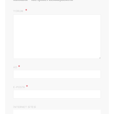
YORUM
*
AD
*
E-POSTA
İNTERNET SITESI