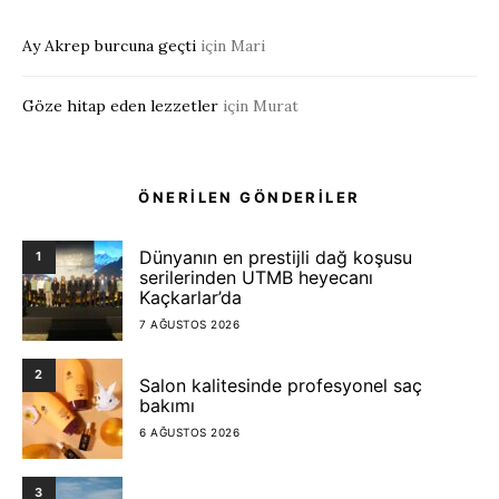
Ay Akrep burcuna geçti
için
Mari
Göze hitap eden lezzetler
için
Murat
ÖNERİLEN GÖNDERİLER
Dünyanın en prestijli dağ koşusu
1
serilerinden UTMB heyecanı
Kaçkarlar’da
7 AĞUSTOS 2026
2
Salon kalitesinde profesyonel saç
bakımı
6 AĞUSTOS 2026
3