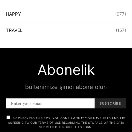
HAPPY
(977)
TRAVEL
(157)
Abonelik
Bültenimize şimdi abone olun
SUBSCRIBE
BY CHECKING THIS BOX, YOU CONFIRM THAT YOU HAVE READ AND ARE
AGREEING TO OUR TERMS OF USE REGARDING THE STORAGE OF THE DATA
SUBMITTED THROUGH THIS FORM.