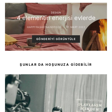
DESIGN
4 elementin enerjisi evlerde
HAPPYFASHIONANDFOOD
31 MART 2022
GÖNDERIYI GÖRÜNTÜLE
ŞUNLAR DA HOŞUNUZA GIDEBILIR