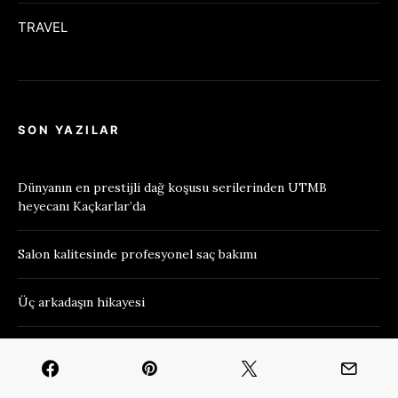
TRAVEL
SON YAZILAR
Dünyanın en prestijli dağ koşusu serilerinden UTMB
heyecanı Kaçkarlar’da
Salon kalitesinde profesyonel saç bakımı
Üç arkadaşın hikayesi
Açık ve buğday tenlilere özel
İlklerin insanı Zeki Sözer