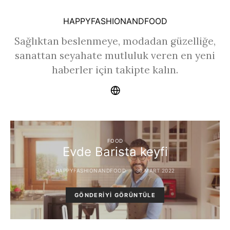
HAPPYFASHIONANDFOOD
Sağlıktan beslenmeye, modadan güzelliğe,
sanattan seyahate mutluluk veren en yeni
haberler için takipte kalın.
FOOD
Evde Barista keyfi
HAPPYFASHIONANDFOOD
30 MART 2022
GÖNDERIYI GÖRÜNTÜLE