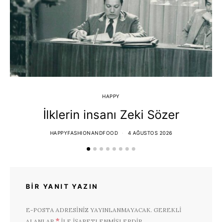
HAPPY
İlklerin insanı Zeki Sözer
HAPPYFASHIONANDFOOD
4 AĞUSTOS 2026
BIR YANIT YAZIN
E-POSTA ADRESINIZ YAYINLANMAYACAK.
GEREKLI
*
ALANLAR
ILE IŞARETLENMIŞLERDIR