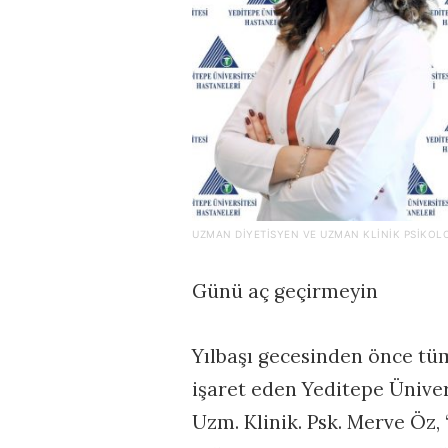
UZMAN DIYETISYEN VE UZMAN KLINIK PSIKOL
Günü aç geçirmeyin
Yılbaşı gecesinden önce tü
işaret eden Yeditepe Ünive
Uzm. Klinik. Psk. Merve Öz