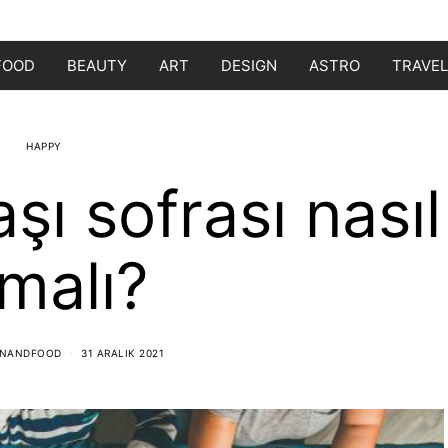
FOOD
BEAUTY
ART
DESIGN
ASTRO
TRAVEL
HAPPY
aşı sofrası nasıl
malı?
ONANDFOOD
31 ARALIK 2021