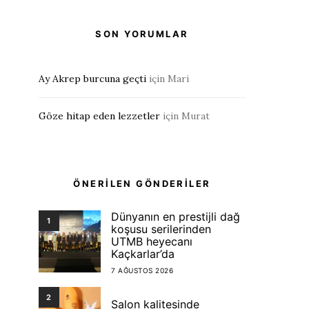
SON YORUMLAR
Ay Akrep burcuna geçti
için
Mari
Göze hitap eden lezzetler
için
Murat
ÖNERİLEN GÖNDERİLER
Dünyanın en prestijli dağ
1
koşusu serilerinden
UTMB heyecanı
Kaçkarlar’da
7 AĞUSTOS 2026
2
Salon kalitesinde