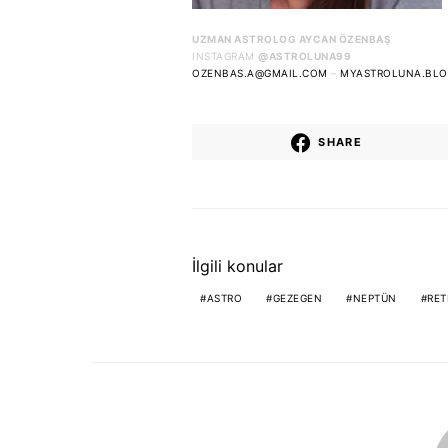
UZMAN ASTROLOG AYCAN ÖZENBAŞ
INSTAGRAM
@ASTROLUNA99
OZENBAS.A@GMAIL.COM
–
MYASTROLUNA.BLO
SHARE
İlgili konular
ASTRO
GEZEGEN
NEPTÜN
RET