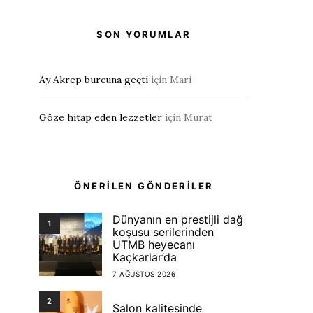
SON YORUMLAR
Ay Akrep burcuna geçti
için
Mari
Göze hitap eden lezzetler
için
Murat
ÖNERİLEN GÖNDERİLER
Dünyanın en prestijli dağ
1
koşusu serilerinden
UTMB heyecanı
Kaçkarlar’da
7 AĞUSTOS 2026
2
Salon kalitesinde