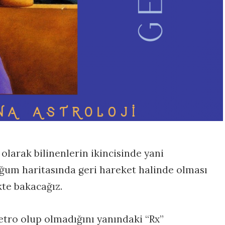
larak bilinenlerin ikincisinde yani
ğum haritasında geri hareket halinde olması
kte bakacağız.
etro olup olmadığını yanındaki “Rx”