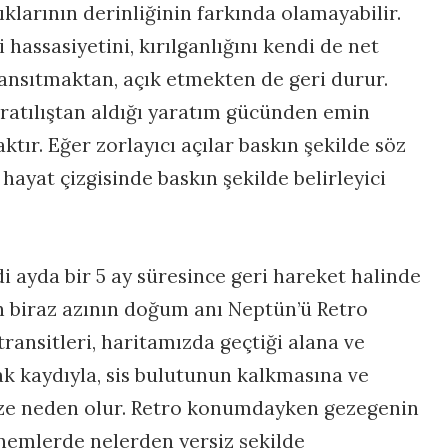
lıklarının derinliğinin farkında olamayabilir.
 hassasiyetini, kırılganlığını kendi de net
yansıtmaktan, açık etmekten de geri durur.
atılıştan aldığı yaratım gücünden emin
ır. Eğer zorlayıcı açılar baskın şekilde söz
 hayat çizgisinde baskın şekilde belirleyici
i ayda bir 5 ay süresince geri hareket halinde
n biraz azının doğum anı Neptün’ü Retro
ansitleri, haritamızda geçtiği alana ve
k kaydıyla, sis bulutunun kalkmasına ve
e neden olur. Retro konumdayken gezegenin
dönemlerde nelerden yersiz şekilde