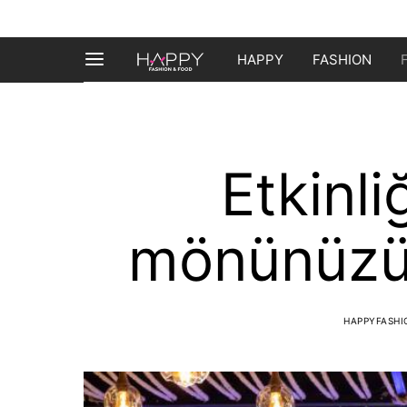
HAPPY
FASHION
Etkinli
mönünüzü s
HAPPYFASH