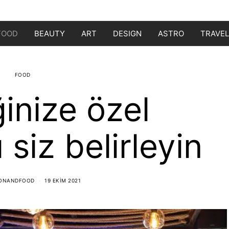
FOOD
BEAUTY
ART
DESIGN
ASTRO
TRAVEL
FOOD
ğinize özel
iz belirleyin
IONANDFOOD
19 EKIM 2021