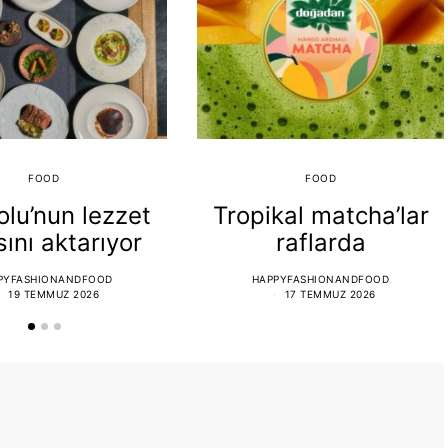
FOOD
FOOD
lu’nun lezzet
Tropikal matcha’lar
sını aktarıyor
raflarda
PYFASHIONANDFOOD
HAPPYFASHIONANDFOOD
19 TEMMUZ 2026
17 TEMMUZ 2026