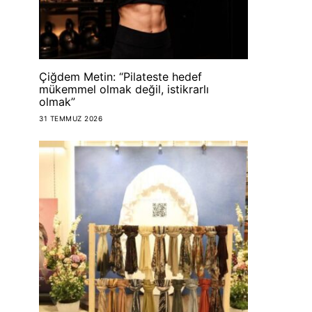
Çiğdem Metin: “Pilateste hedef
mükemmel olmak değil, istikrarlı
olmak”
31 TEMMUZ 2026
FOOD
FOOD
Dünyanın en büyük
Çekirdekten
arı oteli
HAPPYFASHION
13 TEMMU
HAPPYFASHIONANDFOOD
13 TEMMUZ 2026