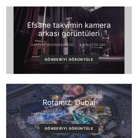
ART
Efsane takvimin kamera
arkası görüntüleri
HAPPYFASHIONANDFOOD
8 AĞUSTOS 2021
GÖNDERIYI GÖRÜNTÜLE
TRAVEL
Rotamız: Dubai
HAPPYFASHIONANDFOOD
9 AĞUSTOS 2021
GÖNDERIYI GÖRÜNTÜLE