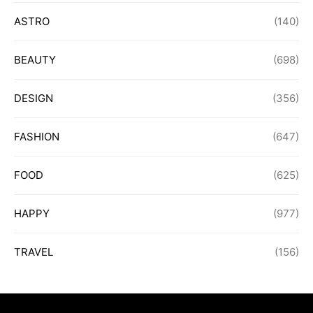
ASTRO
(140)
BEAUTY
(698)
DESIGN
(356)
FASHION
(647)
FOOD
(625)
HAPPY
(977)
TRAVEL
(156)