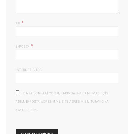
*
AD
*
E-POSTA
İNTERNET SITESI
DAHA SONRAKI YORUMLARIMDA KULLANILMASI IÇIN
ADIM, E-POSTA ADRESIM VE SITE ADRESIM BU TARAYICIYA
KAYDEDILSIN.