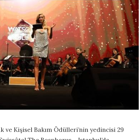
 ve Kişisel Bakım Ödülleri’nin yedincisi 29
issôtel The Bosphorus – Istanbul’da