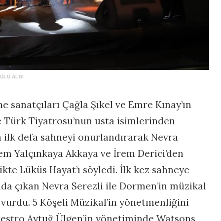
ÜLÜ ALDI.
e sanatçıları Çağla Şıkel ve Emre Kınay’ın
 Türk Tiyatrosu’nun usta isimlerinden
 ilk defa sahneyi onurlandırarak Nevra
nem Yalçınkaya Akkaya ve İrem Derici’den
ikte Lüküs Hayat’ı söyledi. İlk kez sahneye
a çıkan Nevra Serezli ile Dormen’in müzikal
urdu. 5 Köşeli Müzikal’in yönetmenliğini
Maestro Aytuğ Ülgen’in yönetiminde Watsons