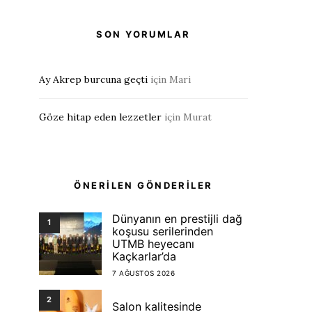
SON YORUMLAR
Ay Akrep burcuna geçti
için
Mari
Göze hitap eden lezzetler
için
Murat
ÖNERİLEN GÖNDERİLER
Dünyanın en prestijli dağ
1
koşusu serilerinden
UTMB heyecanı
Kaçkarlar’da
7 AĞUSTOS 2026
2
Salon kalitesinde