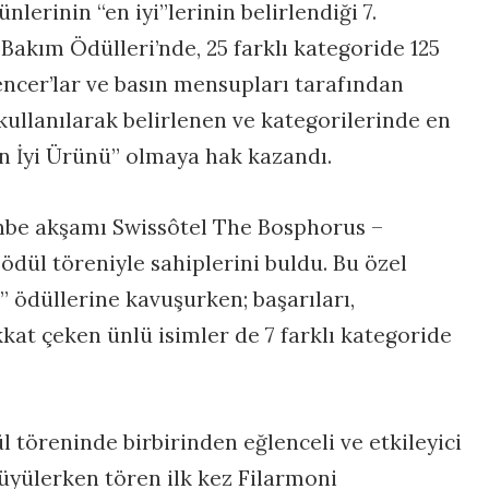
nlerinin “en iyi”lerinin belirlendiği 7.
 Bakım Ödülleri’nde, 25 farklı kategoride 125
encer’lar ve basın mensupları tarafından
 kullanılarak belirlenen ve kategorilerinde en
En İyi Ürünü” olmaya hak kazandı.
be akşamı Swissôtel The Bosphorus –
 ödül töreniyle sahiplerini buldu. Bu özel
i” ödüllerine kavuşurken; başarıları,
dikkat çeken ünlü isimler de 7 farklı kategoride
l töreninde birbirinden eğlenceli ve etkileyici
üyülerken tören ilk kez Filarmoni