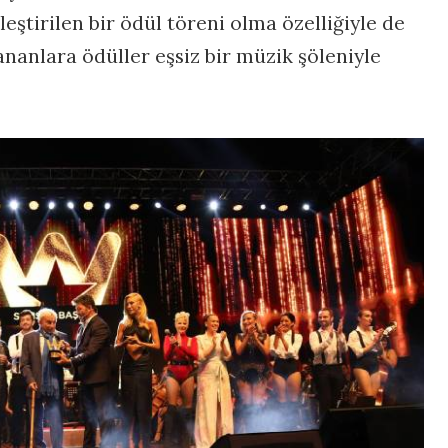
eştirilen bir ödül töreni olma özelliğiyle de
nanlara ödüller eşsiz bir müzik şöleniyle