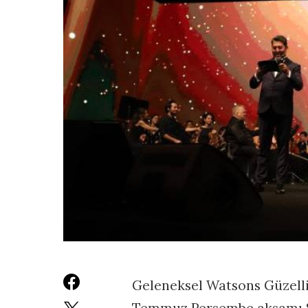
Geleneksel Watsons Güzellik
Temmuz Perşembe akşamı Sw