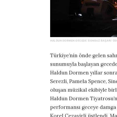
HALDUN DORMEN GECEDE ‘SONSUZ BAŞARI’ ÖD
Türkiye’nin önde gelen sahn
sunumuyla başlayan gecede
Haldun Dormen yıllar sonra
Serezli, Pamela Spence, Si
oluşan müzikal ekibiyle birl
Haldun Dormen Tiyatrosu’nd
performansı geceye damga v
Korel Cezayirli üstlendi, 