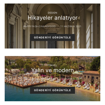
DESIGN
Hikayeler anlatıyor
HAPPYFASHIONANDFOOD
11 HAZIRAN 2021
GÖNDERIYI GÖRÜNTÜLE
TRAVEL
Yalın ve modern
HAPPYFASHIONANDFOOD
11 HAZIRAN 2021
GÖNDERIYI GÖRÜNTÜLE