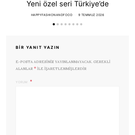
Yeni özel seri Türkiye’de
T
HAPPYFASHIONANDFOOD
9 TEMMUZ 2026
BIR YANIT YAZIN
E-POSTA ADRESINIZ YAYINLANMAYACAK.
GEREKLI
*
ALANLAR
ILE IŞARETLENMIŞLERDIR
YORUM