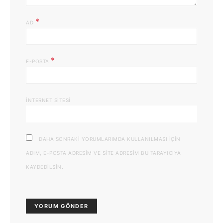
*
AD
*
E-POSTA
İNTERNET SITESI
DAHA SONRAKI YORUMLARIMDA KULLANILMASI IÇIN
ADIM, E-POSTA ADRESIM VE SITE ADRESIM BU TARAYICIYA
KAYDEDILSIN.