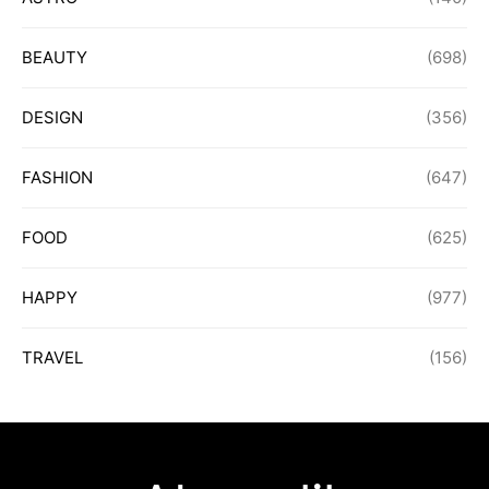
BEAUTY
(698)
DESIGN
(356)
FASHION
(647)
FOOD
(625)
HAPPY
(977)
TRAVEL
(156)