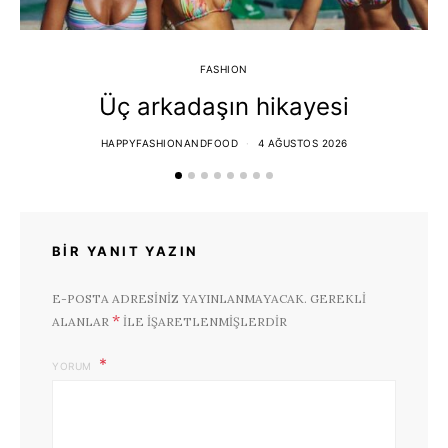
FASHION
Üç arkadaşın hikayesi
HAPPYFASHIONANDFOOD
4 AĞUSTOS 2026
BIR YANIT YAZIN
E-POSTA ADRESINIZ YAYINLANMAYACAK.
GEREKLI
*
ALANLAR
ILE IŞARETLENMIŞLERDIR
YORUM