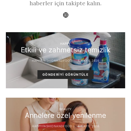
haberler için takipte kalın.
HAPPY
Etkili ve zahmetsiz temizlik
HAPPYFASHIONANDFOOD
6 MAYIS 2026
GÖNDERIYI GÖRÜNTÜLE
BEAUTY
Annelere özel yenilenme
HAPPYFASHIONANDFOOD
6 MAYIS 2026