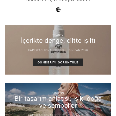
BEAUTY
İçerikte denge, ciltte ışıltı
HAPPYFASHIONANDFOOD
6 NISAN 2026
GÖNDERIYI GÖRÜNTÜLE
FASHION
Bir tasarım anlatısı: Işık, doğa
ve semboller
HAPPYFASHIONANDFOOD
6 NISAN 2026