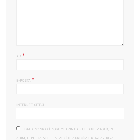
*
AD
*
E-POSTA
İNTERNET SITESI
DAHA SONRAKI YORUMLARIMDA KULLANILMASI IÇIN
ADIM, E-POSTA ADRESIM VE SITE ADRESIM BU TARAYICIYA