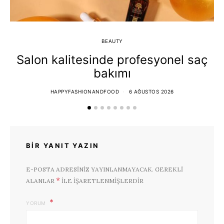
BEAUTY
Salon kalitesinde profesyonel saç
bakımı
HAPPYFASHIONANDFOOD
6 AĞUSTOS 2026
BIR YANIT YAZIN
E-POSTA ADRESINIZ YAYINLANMAYACAK.
GEREKLI
*
ALANLAR
ILE IŞARETLENMIŞLERDIR
YORUM