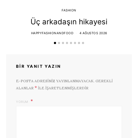
FASHION
Üç arkadaşın hikayesi
HAPPYFASHIONANDFOOD
4 AĞUSTOS 2026
BIR YANIT YAZIN
E-POSTA ADRESINIZ YAYINLANMAYACAK.
GEREKLI
*
ALANLAR
ILE IŞARETLENMIŞLERDIR
YORUM