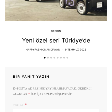
DESIGN
Yeni özel seri Türkiye’de
T
HAPPYFASHIONANDFOOD
9 TEMMUZ 2026
BIR YANIT YAZIN
E-POSTA ADRESINIZ YAYINLANMAYACAK.
GEREKLI
*
ALANLAR
ILE IŞARETLENMIŞLERDIR
YORUM