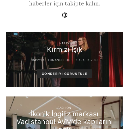
haberler için takipte kalın.
HAPPY
Kırmızı Işık
HAPPYFASHIONANDFOOD
1 ARALIK 2025
GÖNDERIYI GÖRÜNTÜLE
FASHION
İkonik İngiliz markası
Vadistanbul AVM’de kapılarını