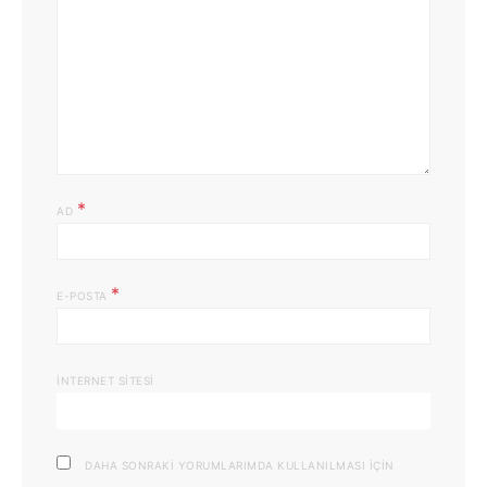
*
AD
*
E-POSTA
İNTERNET SITESI
DAHA SONRAKI YORUMLARIMDA KULLANILMASI IÇIN