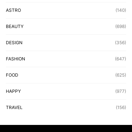
ASTRO
(140)
BEAUTY
(698)
DESIGN
(356)
FASHION
(647)
FOOD
(625)
HAPPY
(977)
TRAVEL
(156)