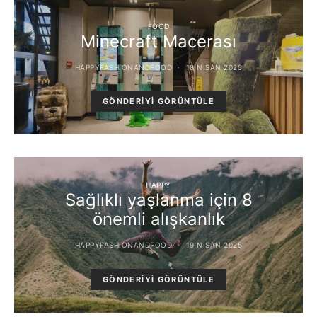
FOOD
Minecraft Macerası
HAPPYFASHIONANDFOOD
18 NISAN 2025
GÖNDERIYI GÖRÜNTÜLE
HAPPY
Sağlıklı yaşlanma için 8
önemli alışkanlık
HAPPYFASHIONANDFOOD
19 NISAN 2025
GÖNDERIYI GÖRÜNTÜLE