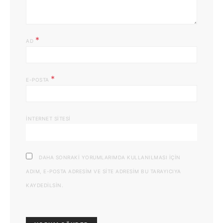
*
AD
*
E-POSTA
İNTERNET SITESI
DAHA SONRAKI YORUMLARIMDA KULLANILMASI IÇIN
ADIM, E-POSTA ADRESIM VE SITE ADRESIM BU TARAYICIYA
KAYDEDILSIN.