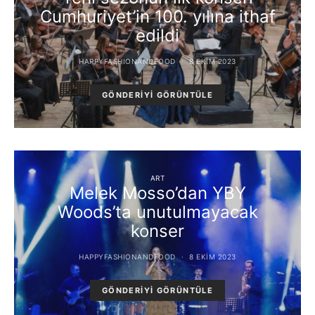
Cumhuriyet’in 100. yılına ithaf
edildi
HAPPYFASHIONANDFOOD
8 EKIM 2023
GÖNDERIYI GÖRÜNTÜLE
ART
Melek Mosso’dan YBY
Woods’ta unutulmayacak
konser
HAPPYFASHIONANDFOOD
8 EKIM 2023
GÖNDERIYI GÖRÜNTÜLE