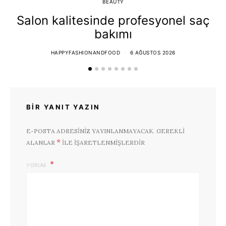
BEAUTY
Salon kalitesinde profesyonel saç
bakımı
HAPPYFASHIONANDFOOD
6 AĞUSTOS 2026
BIR YANIT YAZIN
E-POSTA ADRESINIZ YAYINLANMAYACAK.
GEREKLI
*
ALANLAR
ILE IŞARETLENMIŞLERDIR
YORUM