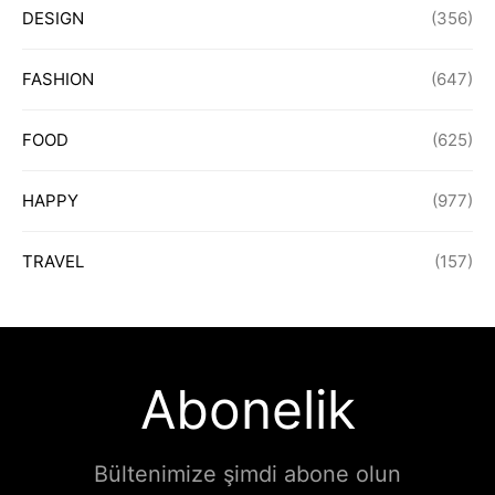
DESIGN
(356)
FASHION
(647)
FOOD
(625)
HAPPY
(977)
TRAVEL
(157)
Abonelik
Bültenimize şimdi abone olun