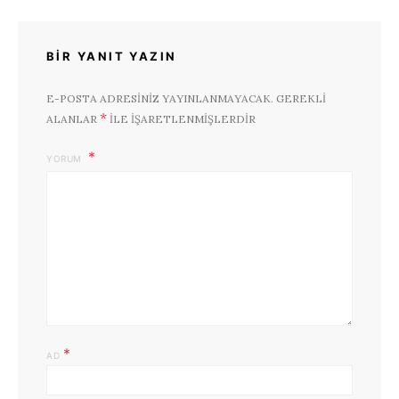
BIR YANIT YAZIN
E-POSTA ADRESINIZ YAYINLANMAYACAK.
GEREKLI
*
ALANLAR
ILE IŞARETLENMIŞLERDIR
YORUM
*
AD