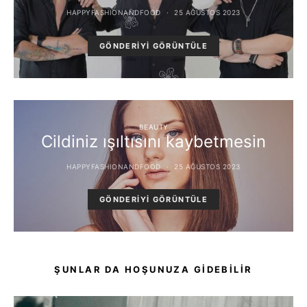
HAPPYFASHIONANDFOOD
25 AĞUSTOS 2023
GÖNDERIYI GÖRÜNTÜLE
BEAUTY
Cildiniz ışıltısını kaybetmesin
HAPPYFASHIONANDFOOD
25 AĞUSTOS 2023
GÖNDERIYI GÖRÜNTÜLE
ŞUNLAR DA HOŞUNUZA GIDEBILIR