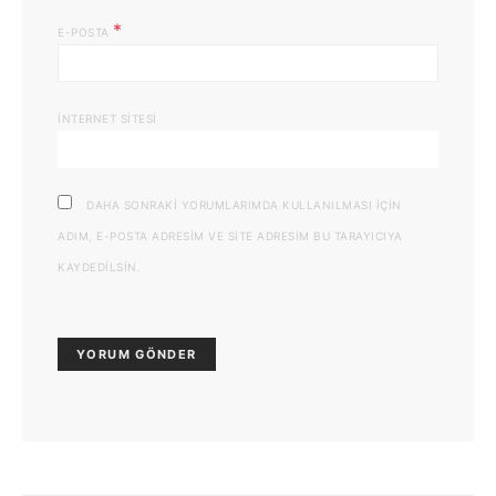
*
E-POSTA
İNTERNET SITESI
DAHA SONRAKI YORUMLARIMDA KULLANILMASI IÇIN
ADIM, E-POSTA ADRESIM VE SITE ADRESIM BU TARAYICIYA
KAYDEDILSIN.