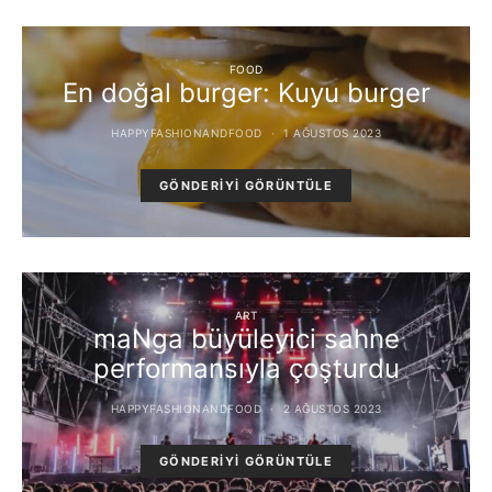
FOOD
En doğal burger: Kuyu burger
HAPPYFASHIONANDFOOD
1 AĞUSTOS 2023
GÖNDERIYI GÖRÜNTÜLE
ART
maNga büyüleyici sahne
performansıyla çoşturdu
HAPPYFASHIONANDFOOD
2 AĞUSTOS 2023
GÖNDERIYI GÖRÜNTÜLE