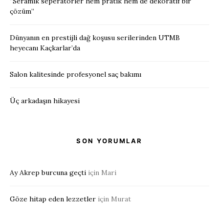
“Seramik seperatörler hem pratik hem de dekoratif bir
çözüm”
Dünyanın en prestijli dağ koşusu serilerinden UTMB
heyecanı Kaçkarlar’da
Salon kalitesinde profesyonel saç bakımı
Üç arkadaşın hikayesi
SON YORUMLAR
Ay Akrep burcuna geçti
için
Mari
Göze hitap eden lezzetler
için
Murat