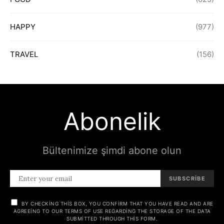
HAPPY
(977)
TRAVEL
(156)
Abonelik
Bültenimize şimdi abone olun
SUBSCRIBE
BY CHECKING THIS BOX, YOU CONFIRM THAT YOU HAVE READ AND ARE
AGREEING TO OUR TERMS OF USE REGARDING THE STORAGE OF THE DATA
SUBMITTED THROUGH THIS FORM.