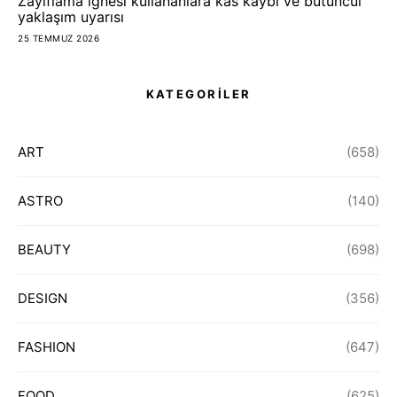
Zayıflama iğnesi kullananlara kas kaybı ve bütüncül
yaklaşım uyarısı
25 TEMMUZ 2026
KATEGORİLER
ART
(658)
ASTRO
(140)
BEAUTY
(698)
DESIGN
(356)
FASHION
(647)
FOOD
(625)