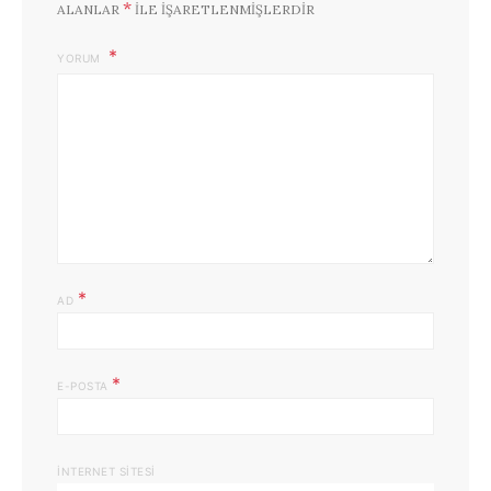
*
ALANLAR
ILE IŞARETLENMIŞLERDIR
YORUM
*
AD
*
E-POSTA
İNTERNET SITESI