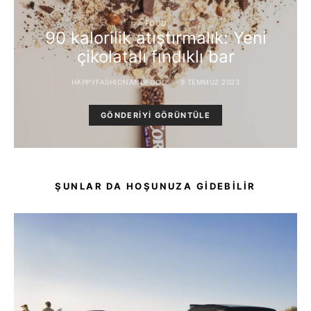
FOOD
90 kalorilik atıştırmalık: Yeni
çikolatalı fındıklı bar
HAPPYFASHIONANDFOOD
9 TEMMUZ 2023
GÖNDERIYI GÖRÜNTÜLE
ŞUNLAR DA HOŞUNUZA GIDEBILIR