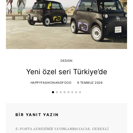
DESIGN
Yeni özel seri Türkiye’de
T
HAPPYFASHIONANDFOOD
9 TEMMUZ 2026
BIR YANIT YAZIN
E-POSTA ADRESINIZ YAYINLANMAYACAK.
GEREKLI