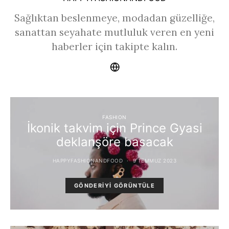
Sağlıktan beslenmeye, modadan güzelliğe,
sanattan seyahate mutluluk veren en yeni
haberler için takipte kalın.
FASHION
İkonik takvim için Prince Gyasi
deklanşöre basacak
HAPPYFASHIONANDFOOD
9 TEMMUZ 2023
GÖNDERIYI GÖRÜNTÜLE