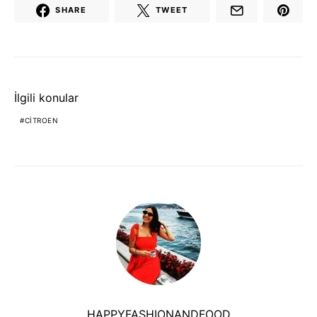
SHARE
TWEET
İlgili konular
CITROEN
HAPPYFASHIONANDFOOD