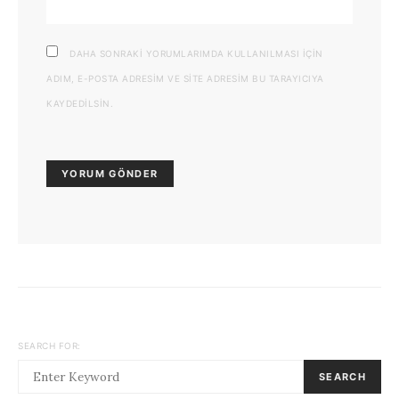
DAHA SONRAKI YORUMLARIMDA KULLANILMASI IÇIN
ADIM, E-POSTA ADRESIM VE SITE ADRESIM BU TARAYICIYA
KAYDEDILSIN.
SEARCH FOR:
SEARCH