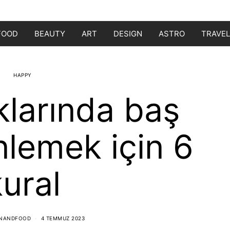
FOOD
BEAUTY
ART
DESIGN
ASTRO
TRAVEL
HAPPY
klarında baş
önlemek için 6
ural
ONANDFOOD
4 TEMMUZ 2023