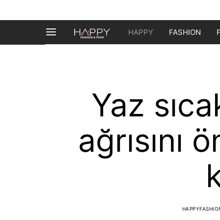
HAPPY
FASHION
Yaz sıca
ağrısını 
k
HAPPYFASHI