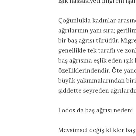
Işık hassasiyeti migreni işa
Çoğunlukla kadınlar arasınd
ağrılarının yanı sıra; gerili
bir baş ağrısı türüdür. Migre
genellikle tek taraflı ve zo
baş ağrısına eşlik eden ışık 
özelliklerindendir. Öte yand
büyük yakınmalarından biri
şiddette seyreden ağrılardır
Lodos da baş ağrısı nedeni
Mevsimsel değişiklikler baş 