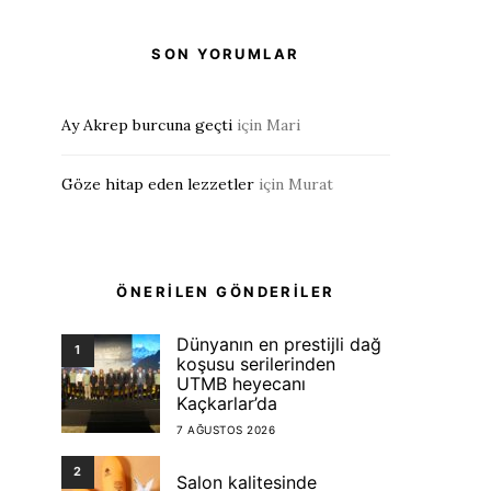
SON YORUMLAR
Ay Akrep burcuna geçti
için
Mari
Göze hitap eden lezzetler
için
Murat
ÖNERİLEN GÖNDERİLER
Dünyanın en prestijli dağ
1
koşusu serilerinden
UTMB heyecanı
Kaçkarlar’da
7 AĞUSTOS 2026
2
Salon kalitesinde