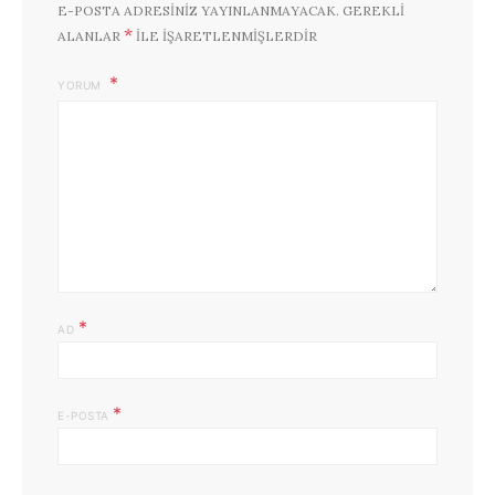
E-POSTA ADRESINIZ YAYINLANMAYACAK.
GEREKLI
*
ALANLAR
ILE IŞARETLENMIŞLERDIR
YORUM
*
AD
*
E-POSTA