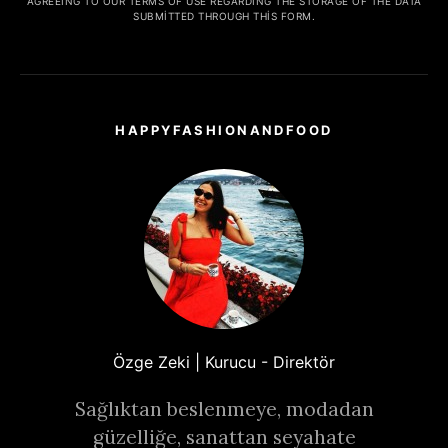
AGREEING TO OUR TERMS OF USE REGARDING THE STORAGE OF THE DATA
SUBMITTED THROUGH THIS FORM.
HAPPYFASHIONANDFOOD
Özge Zeki | Kurucu - Direktör
Sağlıktan beslenmeye, modadan
güzelliğe, sanattan seyahate