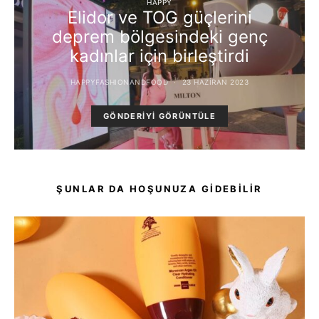
HAPPY
Elidor ve TOG güçlerini
deprem bölgesindeki genç
kadınlar için birleştirdi
HAPPYFASHIONANDFOOD
23 HAZIRAN 2023
GÖNDERIYI GÖRÜNTÜLE
ŞUNLAR DA HOŞUNUZA GIDEBILIR