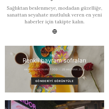
Sağlıktan beslenmeye, modadan güzelliğe,
sanattan seyahate mutluluk veren en yeni
haberler için takipte kalın.
DESIGN
Renkli bayram sofraları
HAPPYFASHIONANDFOOD
23 HAZIRAN 2023
GÖNDERIYI GÖRÜNTÜLE