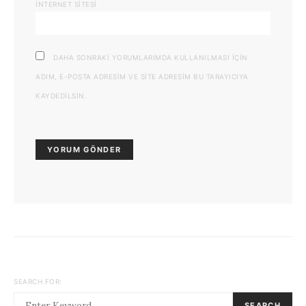
İNTERNET SITESI
DAHA SONRAKI YORUMLARIMDA KULLANILMASI IÇIN
ADIM, E-POSTA ADRESIM VE SITE ADRESIM BU TARAYICIYA
KAYDEDILSIN.
SEARCH FOR:
SEARCH