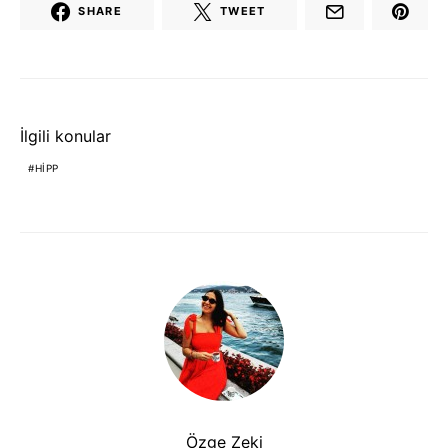
SHARE
TWEET
İlgili konular
HIPP
Özge Zeki