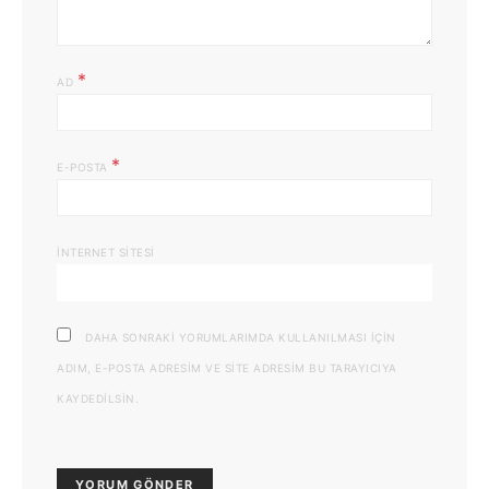
*
AD
*
E-POSTA
İNTERNET SITESI
DAHA SONRAKI YORUMLARIMDA KULLANILMASI IÇIN
ADIM, E-POSTA ADRESIM VE SITE ADRESIM BU TARAYICIYA
KAYDEDILSIN.