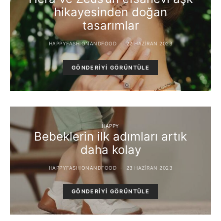
hikayesinden doğan
tasarımlar
HAPPYFASHIONANDFOOD
22 HAZIRAN 2023
GÖNDERIYI GÖRÜNTÜLE
HAPPY
Bebeklerin ilk adımları artık
daha kolay
HAPPYFASHIONANDFOOD
23 HAZIRAN 2023
GÖNDERIYI GÖRÜNTÜLE