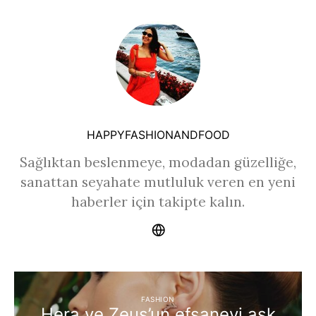
HAPPYFASHIONANDFOOD
Sağlıktan beslenmeye, modadan güzelliğe,
sanattan seyahate mutluluk veren en yeni
haberler için takipte kalın.
FASHION
Hera ve Zeus’un efsanevi aşk