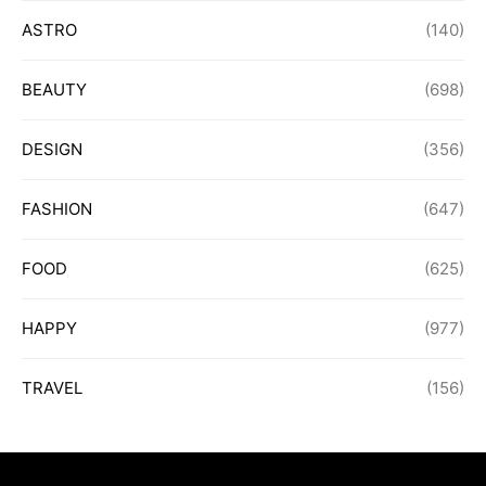
ASTRO
(140)
BEAUTY
(698)
DESIGN
(356)
FASHION
(647)
FOOD
(625)
HAPPY
(977)
TRAVEL
(156)