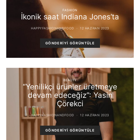
FASHION
İkonik saat Indiana Jones’ta
HAPPYFASHIONANDFOOD
12 HAZIRAN 2023
GÖNDERIYI GÖRÜNTÜLE
BEAUTY
“Yenilikçi ürünler üretmeye
devam edeceğiz”: Yasin
Çörekci
HAPPYFASHIONANDFOOD
12 HAZIRAN 2023
GÖNDERIYI GÖRÜNTÜLE