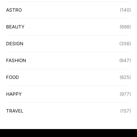
ASTRO
(140)
BEAUTY
(698)
DESIGN
(356)
FASHION
(647)
FOOD
(625)
HAPPY
(977)
TRAVEL
(157)