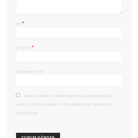
*
AD
*
E-POSTA
İNTERNET SITESI
DAHA SONRAKI YORUMLARIMDA KULLANILMASI IÇIN
ADIM, E-POSTA ADRESIM VE SITE ADRESIM BU TARAYICIYA
KAYDEDILSIN.