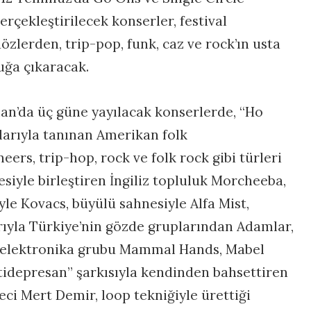
rçekleştirilecek konserler, festival
tüözlerden, trip-pop, funk, caz ve rock’ın usta
luğa çıkaracak.
man’da üç güne yayılacak konserlerde, “Ho
ılarıyla tanınan Amerikan folk
ers, trip-hop, rock ve folk rock gibi türleri
esiyle birleştiren İngiliz topluluk Morcheeba,
iyle Kovacs, büyülü sahnesiyle Alfa Mist,
rıyla Türkiye’nin gözde gruplarından Adamlar,
 ve elektronika grubu Mammal Hands, Mabel
Antidepresan” şarkısıyla kendinden bahsettiren
eci Mert Demir, loop tekniğiyle ürettiği