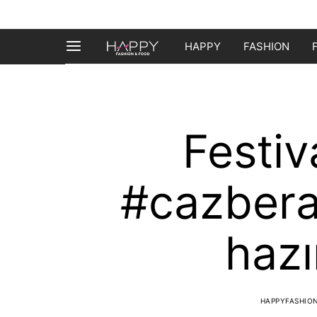
HAPPY
FASHION
Festiv
#cazber
hazı
HAPPYFASHIO