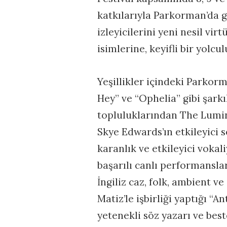
katkılarıyla Parkorman’da ge
izleyicilerini yeni nesil vir
isimlerine, keyifli bir yolcu
Yeşillikler içindeki Parkor
Hey” ve “Ophelia” gibi şark
topluluklarından The Lumine
Skye Edwards’ın etkileyici s
karanlık ve etkileyici vokal
başarılı canlı performansla
İngiliz caz, folk, ambient
Matiz’le işbirliği yaptığı “
yetenekli söz yazarı ve best