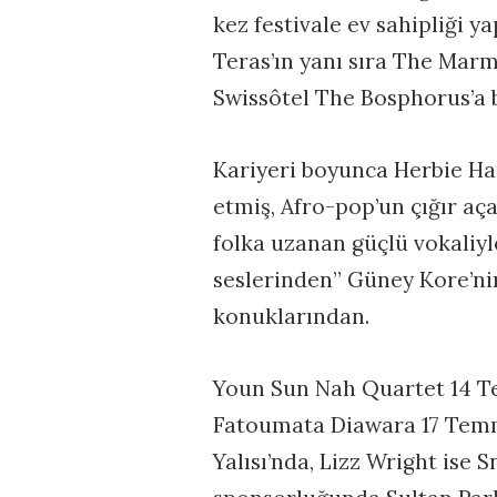
kez festivale ev sahipliği y
Teras’ın yanı sıra The Marm
Swissôtel The Bosphorus’a b
Kariyeri boyunca Herbie Ha
etmiş, Afro-pop’un çığır aç
folka uzanan güçlü vokaliyl
seslerinden” Güney Kore’nin
konuklarından.
Youn Sun Nah Quartet 14 T
Fatoumata Diawara 17 Tem
Yalısı’nda, Lizz Wright ise