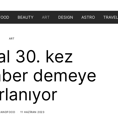
FOOD
BEAUTY
ART
DESIGN
ASTRO
TRAVEL
ART
al 30. kez
aber demeye
rlanıyor
NANDFOOD
11 HAZIRAN 2023