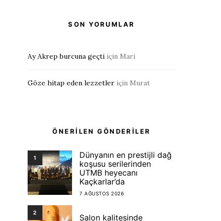
SON YORUMLAR
Ay Akrep burcuna geçti
için
Mari
Göze hitap eden lezzetler
için
Murat
ÖNERİLEN GÖNDERİLER
Dünyanın en prestijli dağ
1
koşusu serilerinden
UTMB heyecanı
Kaçkarlar’da
7 AĞUSTOS 2026
2
Salon kalitesinde