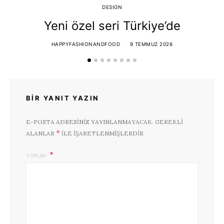
DESIGN
Yeni özel seri Türkiye’de
T
HAPPYFASHIONANDFOOD
9 TEMMUZ 2026
BIR YANIT YAZIN
E-POSTA ADRESINIZ YAYINLANMAYACAK.
GEREKLI
*
ALANLAR
ILE IŞARETLENMIŞLERDIR
YORUM