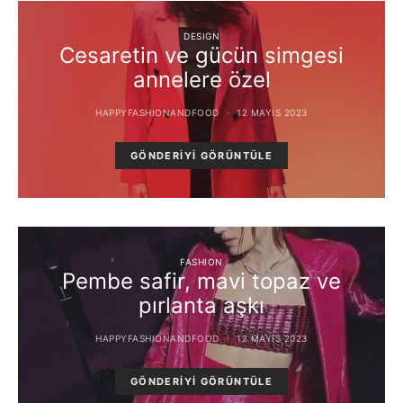
DESIGN
Cesaretin ve gücün simgesi
annelere özel
HAPPYFASHIONANDFOOD
12 MAYIS 2023
GÖNDERIYI GÖRÜNTÜLE
FASHION
Pembe safir, mavi topaz ve
pırlanta aşkı
HAPPYFASHIONANDFOOD
12 MAYIS 2023
GÖNDERIYI GÖRÜNTÜLE