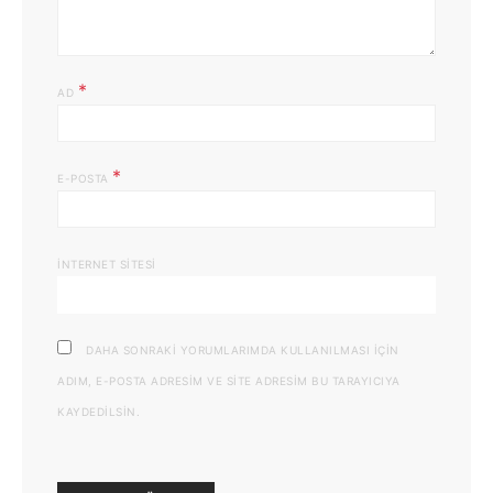
*
AD
*
E-POSTA
İNTERNET SITESI
DAHA SONRAKI YORUMLARIMDA KULLANILMASI IÇIN
ADIM, E-POSTA ADRESIM VE SITE ADRESIM BU TARAYICIYA
KAYDEDILSIN.