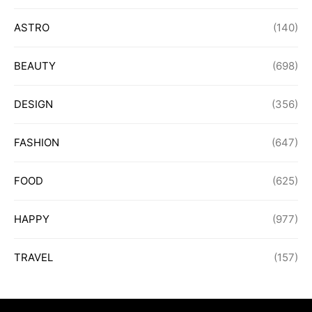
ASTRO
(140)
BEAUTY
(698)
DESIGN
(356)
FASHION
(647)
FOOD
(625)
HAPPY
(977)
TRAVEL
(157)