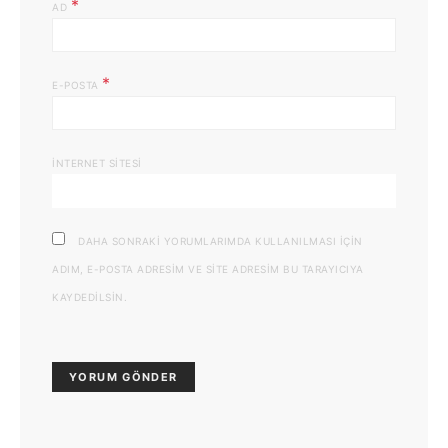
*
AD
*
E-POSTA
İNTERNET SITESI
DAHA SONRAKI YORUMLARIMDA KULLANILMASI IÇIN
ADIM, E-POSTA ADRESIM VE SITE ADRESIM BU TARAYICIYA
KAYDEDILSIN.