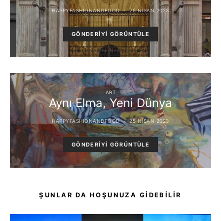
HAPPYFASHIONANDFOOD
25 NISAN 2023
GÖNDERIYI GÖRÜNTÜLE
ART
Aynı Elma, Yeni Dünya
HAPPYFASHIONANDFOOD
25 NISAN 2023
GÖNDERIYI GÖRÜNTÜLE
ŞUNLAR DA HOŞUNUZA GIDEBILIR