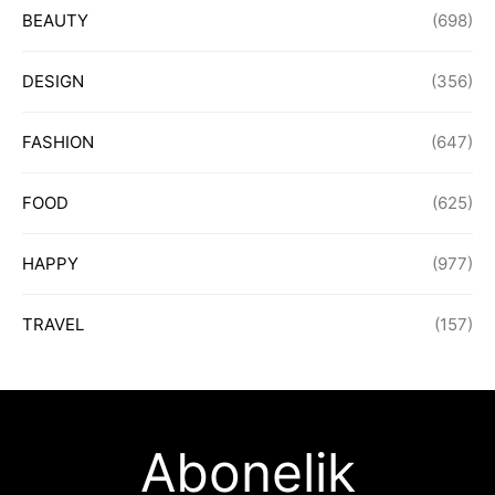
BEAUTY
(698)
DESIGN
(356)
FASHION
(647)
FOOD
(625)
HAPPY
(977)
TRAVEL
(157)
Abonelik