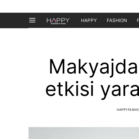
HAPPY
FASHION
Makyajda 
etkisi yar
HAPPYFASH