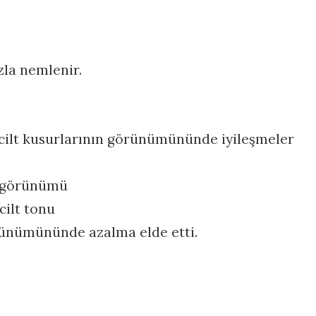
zla nemlenir.
ar cilt kusurlarının görünümününde iyileşmeler
lt görünümü
cilt tonu
örünümününde azalma elde etti.