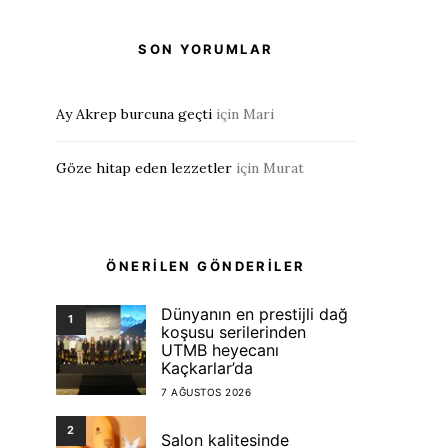
SON YORUMLAR
Ay Akrep burcuna geçti
için
Mari
Göze hitap eden lezzetler
için
Murat
ÖNERİLEN GÖNDERİLER
Dünyanın en prestijli dağ
1
koşusu serilerinden
UTMB heyecanı
Kaçkarlar’da
7 AĞUSTOS 2026
2
Salon kalitesinde