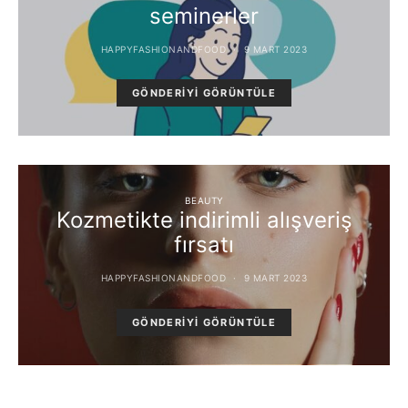
seminerler
HAPPYFASHIONANDFOOD
9 MART 2023
GÖNDERIYI GÖRÜNTÜLE
BEAUTY
Kozmetikte indirimli alışveriş
fırsatı
HAPPYFASHIONANDFOOD
9 MART 2023
GÖNDERIYI GÖRÜNTÜLE