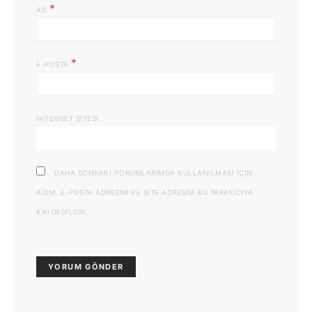
*
AD
*
E-POSTA
İNTERNET SITESI
DAHA SONRAKI YORUMLARIMDA KULLANILMASI IÇIN
ADIM, E-POSTA ADRESIM VE SITE ADRESIM BU TARAYICIYA
KAYDEDILSIN.