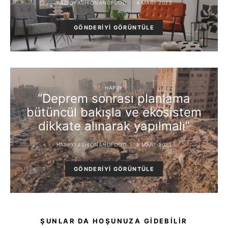
HAPPYFASHIONANDFOOD
4 MART 2023
GÖNDERIYI GÖRÜNTÜLE
HAPPY
“Deprem sonrası planlama
bütüncül bakışla ve ekosistem
dikkate alınarak yapılmalı”
HAPPYFASHIONANDFOOD
8 MART 2023
GÖNDERIYI GÖRÜNTÜLE
ŞUNLAR DA HOŞUNUZA GIDEBILIR