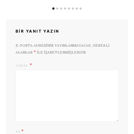
BIR YANIT YAZIN
E-POSTA ADRESINIZ YAYINLANMAYACAK.
GEREKLI
*
ALANLAR
ILE IŞARETLENMIŞLERDIR
YORUM
*
AD