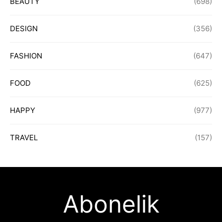
BEAUTY
(698)
DESIGN
(356)
FASHION
(647)
FOOD
(625)
HAPPY
(977)
TRAVEL
(157)
Abonelik