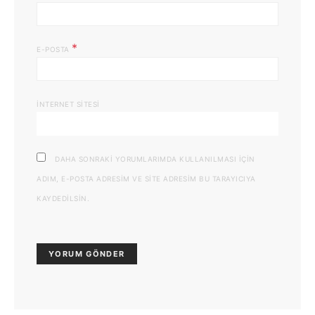
*
E-POSTA
İNTERNET SITESI
DAHA SONRAKI YORUMLARIMDA KULLANILMASI IÇIN
ADIM, E-POSTA ADRESIM VE SITE ADRESIM BU TARAYICIYA
KAYDEDILSIN.