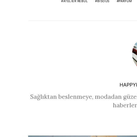
ATELIER REBUL
BISOUS
PARFÜM
HAPPY
Sağlıktan beslenmeye, modadan güzel
haberler