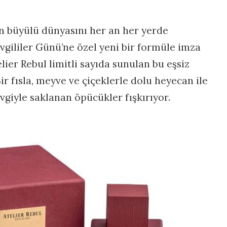
ın büyülü dünyasını her an her yerde
evgililer Günü’ne özel yeni bir formüle imza
elier Rebul limitli sayıda sunulan bu eşsiz
r fısla, meyve ve çiçeklerle dolu heyecan ile
evgiyle saklanan öpücükler fışkırıyor.