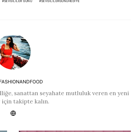
SEVGILILER GÜNÜ
SEVGILILERGÜNÜHEDIYE
FASHIONANDFOOD
liğe, sanattan seyahate mutluluk veren en yeni
 için takipte kalın.