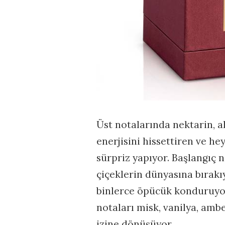
Üst notalarında nektarin, a
enerjisini hissettiren ve h
sürpriz yapıyor. Başlangıç 
çiçeklerin dünyasına bırakı
binlerce öpücük konduruyor
notaları misk, vanilya, amb
izine dönüşüyor.