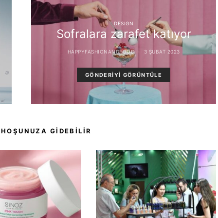
DESIGN
Sofralara zarafet katıyor
HAPPYFASHIONANDFOOD
3 ŞUBAT 2023
GÖNDERIYI GÖRÜNTÜLE
 HOŞUNUZA GIDEBILIR