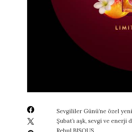
Sevgililer Günü’ne özel yeni
Şubat’ı aşk, sevgi ve enerji
Rebul BISOUS