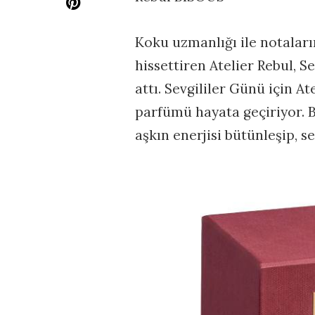
Koku uzmanlığı ile notalar
hissettiren Atelier Rebul, S
attı. Sevgililer Günü için At
parfümü hayata geçiriyor. Bi
aşkın enerjisi bütünleşip, s