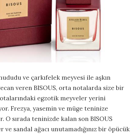
hududu ve çarkıfelek meyvesi ile aşkın
eyecan veren BISOUS, orta notalarda size bir
notalarındaki egzotik meyveler yerini
yor. Frezya, yasemin ve müge teninize
. O sırada teninizde kalan son BISOUS
er ve sandal ağacı unutamadığınız bir öpücük