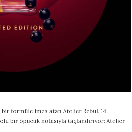
 bir formüle imza atan Atelier Rebul, 14
 dolu bir öpücük notasıyla taçlandırıyor: Atelier