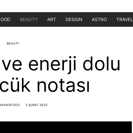
FOOD
BEAUTY
ART
DESIGN
ASTRO
TRAVEL
BEAUTY
 ve enerji dolu
cük notası
IONANDFOOD
3 ŞUBAT 2023