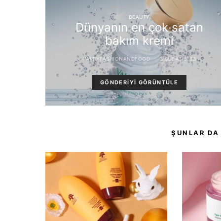
BEAUTY
Dünyanın en çok satan
bakım kremi
HAPPYFASHIONANDFOOD
3 ŞUBAT 2023
GÖNDERIYI GÖRÜNTÜLE
ŞUNLAR DA