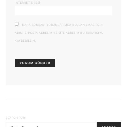
İNTERNET SITESI
DAHA SONRAKI YORUMLARIMDA KULLANILMASI IÇIN
ADIM, E-POSTA ADRESIM VE SITE ADRESIM BU TARAYICIYA
KAYDEDILSIN.
SEARCH FOR: