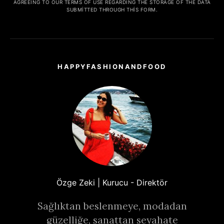
AGREEING TO OUR TERMS OF USE REGARDING THE STORAGE OF THE DATA
SUBMITTED THROUGH THIS FORM.
HAPPYFASHIONANDFOOD
Özge Zeki | Kurucu - Direktör
Sağlıktan beslenmeye, modadan
güzelliğe, sanattan seyahate