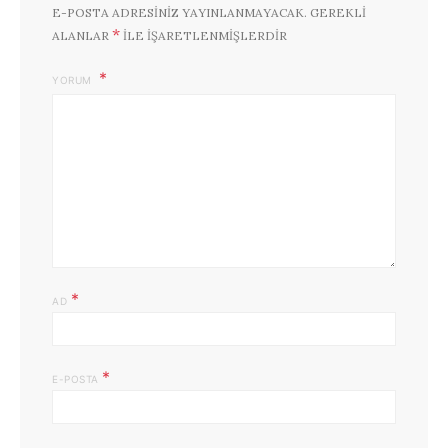
E-POSTA ADRESINIZ YAYINLANMAYACAK.
GEREKLI
*
ALANLAR
ILE IŞARETLENMIŞLERDIR
YORUM
*
AD
*
E-POSTA