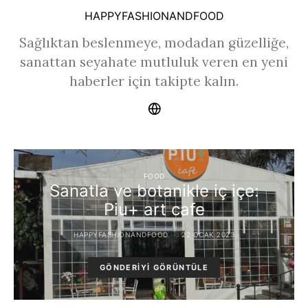
HAPPYFASHIONANDFOOD
Sağlıktan beslenmeye, modadan güzelliğe,
sanattan seyahate mutluluk veren en yeni
haberler için takipte kalın.
FOOD
Sanatla ve botanikle iç içe:
Piu+ art cafe
HAPPYFASHIONANDFOOD
22 OCAK 2023
GÖNDERIYI GÖRÜNTÜLE