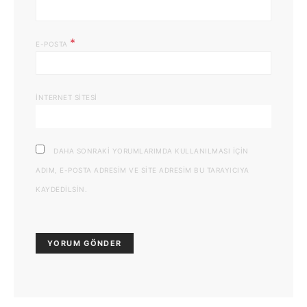
*
E-POSTA
İNTERNET SITESI
DAHA SONRAKI YORUMLARIMDA KULLANILMASI IÇIN
ADIM, E-POSTA ADRESIM VE SITE ADRESIM BU TARAYICIYA
KAYDEDILSIN.