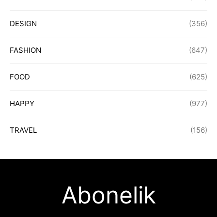
DESIGN
(356)
FASHION
(647)
FOOD
(625)
HAPPY
(977)
TRAVEL
(156)
Abonelik