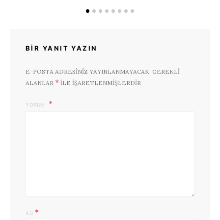
BIR YANIT YAZIN
E-POSTA ADRESINIZ YAYINLANMAYACAK.
GEREKLI
*
ALANLAR
ILE IŞARETLENMIŞLERDIR
YORUM
*
AD