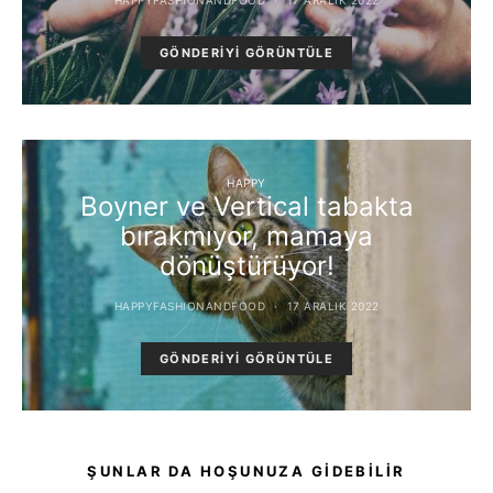
GÖNDERIYI GÖRÜNTÜLE
HAPPY
Boyner ve Vertical tabakta
bırakmıyor, mamaya
dönüştürüyor!
HAPPYFASHIONANDFOOD
17 ARALIK 2022
GÖNDERIYI GÖRÜNTÜLE
ŞUNLAR DA HOŞUNUZA GIDEBILIR