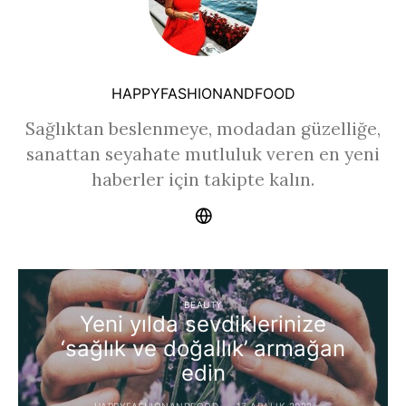
HAPPYFASHIONANDFOOD
Sağlıktan beslenmeye, modadan güzelliğe,
sanattan seyahate mutluluk veren en yeni
haberler için takipte kalın.
BEAUTY
Yeni yılda sevdiklerinize
‘sağlık ve doğallık’ armağan
edin
HAPPYFASHIONANDFOOD
17 ARALIK 2022