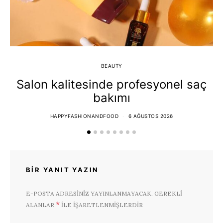
BEAUTY
Salon kalitesinde profesyonel saç
bakımı
HAPPYFASHIONANDFOOD
6 AĞUSTOS 2026
BIR YANIT YAZIN
E-POSTA ADRESINIZ YAYINLANMAYACAK.
GEREKLI
*
ALANLAR
ILE IŞARETLENMIŞLERDIR