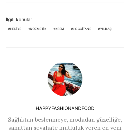
İlgili konular
HEDIYE
KOZMETIK
KREM
L'OCCITANE
YILBAŞI
HAPPYFASHIONANDFOOD
Sağlıktan beslenmeye, modadan güzelliğe,
sanattan seyahate mutluluk veren en yeni