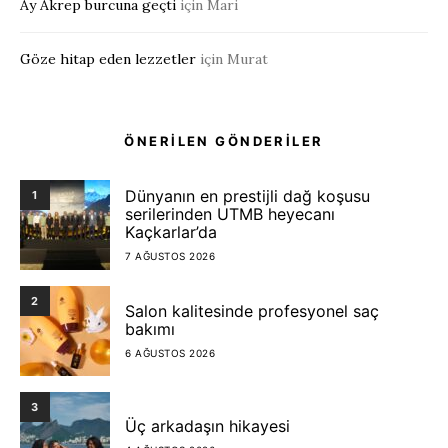
Ay Akrep burcuna geçti
için
Mari
Göze hitap eden lezzetler
için
Murat
ÖNERİLEN GÖNDERİLER
Dünyanın en prestijli dağ koşusu
1
serilerinden UTMB heyecanı
Kaçkarlar’da
7 AĞUSTOS 2026
2
Salon kalitesinde profesyonel saç
bakımı
6 AĞUSTOS 2026
3
Üç arkadaşın hikayesi