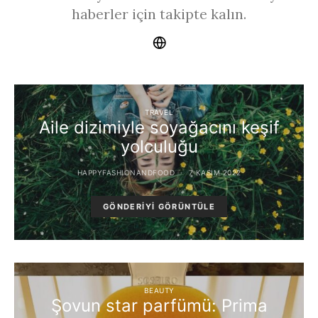
haberler için takipte kalın.
TRAVEL
Aile dizimiyle soyağacını keşif
yolculuğu
HAPPYFASHIONANDFOOD
7 KASIM 2022
GÖNDERIYI GÖRÜNTÜLE
BEAUTY
Şovun star parfümü: Prima