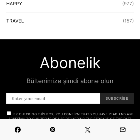
HAPPY
(977)
TRAVEL
(157)
Abonelik
Bültenimize şimdi abone olun
SUBSCRIBE
BY CHECKING THIS BOX, YOU CONFIRM THAT YOU HAVE READ AND ARE
AGREEING TO OUR TERMS OF USE REGARDING THE STORAGE OF THE DATA
SUBMITTED THROUGH THIS FORM.