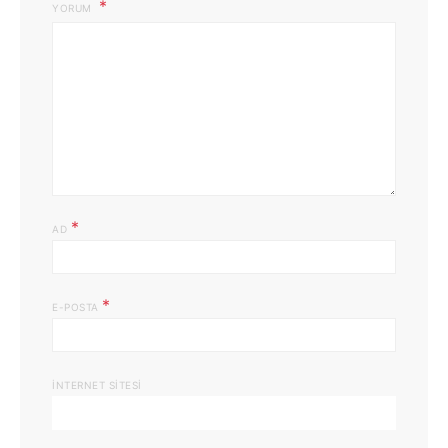
YORUM
*
AD
*
E-POSTA
İNTERNET SITESI