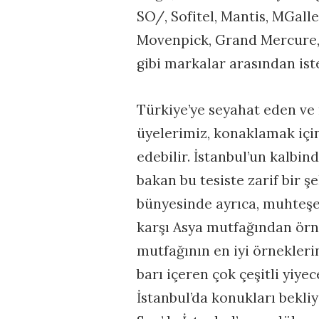
SO/, Sofitel, Mantis, MGalle
Movenpick, Grand Mercure, N
gibi markalar arasından iste
Türkiye’ye seyahat eden v
üyelerimiz, konaklamak için
edebilir. İstanbul’un kalbin
bakan bu tesiste zarif bir ş
bünyesinde ayrıca, muhteş
karşı Asya mutfağından örn
mutfağının en iyi örneklerin
barı içeren çok çeşitli yiy
İstanbul’da konukları bekli