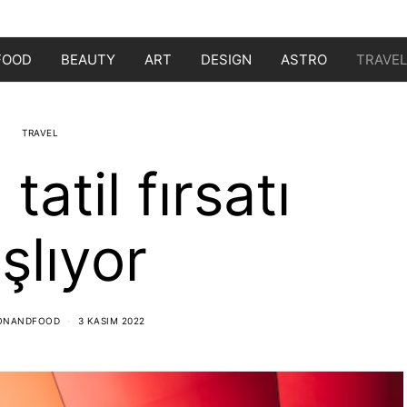
FOOD
BEAUTY
ART
DESIGN
ASTRO
TRAVEL
TRAVEL
 tatil fırsatı
şlıyor
IONANDFOOD
3 KASIM 2022