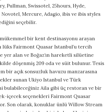
ry, Pullman, Swissotel, 25hours, Hyde,
ovotel, Mercure, Adagio, ibis ve ibis styles
diğini seçebilir.
e mükemmel bir kent destinasyonu arayan
 lüks Fairmont Quasar Istanbul’u tercih
de yer alan ve Boğaz’ın hareketli silüetine
ekilde döşenmiş 209 oda ve süit bulunur. Tesis
em bir açık sonsuzluk havuzu manzarasına
ekler sunan Ukiyo Istanbul ve Türk
i bulabileceğiniz Aila gibi üç restoran ve bir
ecek-içecek seçenekleri Fairmont Quasar
yor. Son olarak, konuklar ünlü Willow Stream