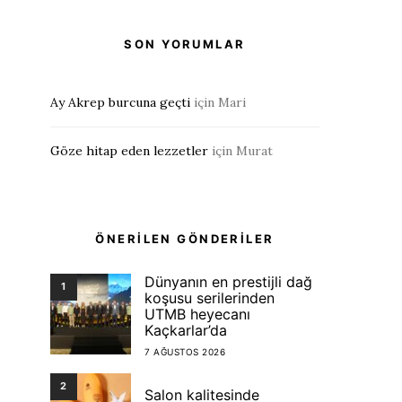
SON YORUMLAR
Ay Akrep burcuna geçti
için
Mari
Göze hitap eden lezzetler
için
Murat
ÖNERİLEN GÖNDERİLER
Dünyanın en prestijli dağ
1
koşusu serilerinden
UTMB heyecanı
Kaçkarlar’da
7 AĞUSTOS 2026
2
Salon kalitesinde