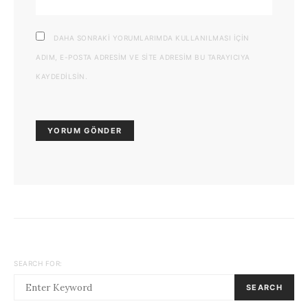
DAHA SONRAKI YORUMLARIMDA KULLANILMASI IÇIN
ADIM, E-POSTA ADRESIM VE SITE ADRESIM BU TARAYICIYA
KAYDEDILSIN.
SEARCH FOR:
SEARCH