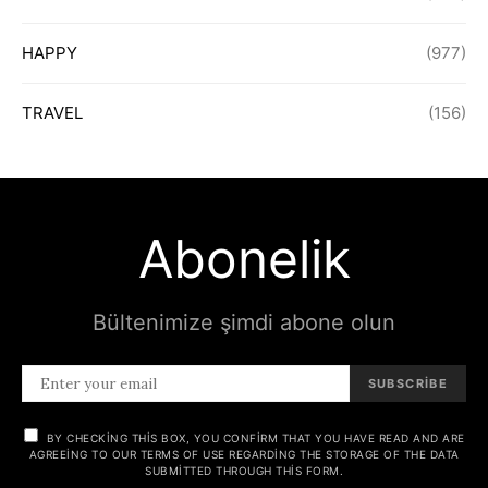
HAPPY
(977)
TRAVEL
(156)
Abonelik
Bültenimize şimdi abone olun
SUBSCRIBE
BY CHECKING THIS BOX, YOU CONFIRM THAT YOU HAVE READ AND ARE
AGREEING TO OUR TERMS OF USE REGARDING THE STORAGE OF THE DATA
SUBMITTED THROUGH THIS FORM.