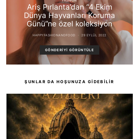
FASHION
Ariş Pırlanta’dan “4 Ekim
Dünya Hayvanları Koruma
Günü”ne özel koleksiyon
HAPPYFASHIONANDFOOD
29 EYLÜL 2022
GÖNDERIYI GÖRÜNTÜLE
ŞUNLAR DA HOŞUNUZA GIDEBILIR