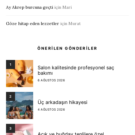
Ay Akrep burcuna geçti
için
Mari
Göze hitap eden lezzetler
için
Murat
ÖNERİLEN GÖNDERİLER
1
Salon kalitesinde profesyonel saç
bakımı
6 AĞUSTOS 2026
2
Üç arkadaşın hikayesi
4 AĞUSTOS 2026
3
Açık ve buğday tenlilere özel