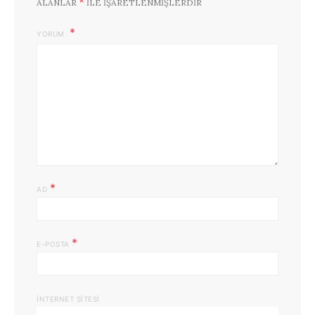
*
ALANLAR
ILE IŞARETLENMIŞLERDIR
YORUM
*
AD
*
E-POSTA
İNTERNET SITESI