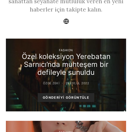
sanattan seyahate mutluluk veren en yeni
haberler için takipte kalın.
FASHION
Özel koleksiyon Yerebatan
Sarnıcı’nda muhteşem bir
defileyle sunuldu
ÖZGE ZEKI
29 EYLÜL 2022
GÖNDERIYI GÖRÜNTÜLE