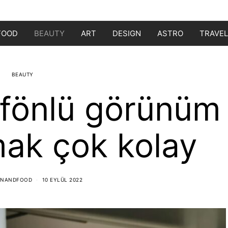
FOOD
BEAUTY
ART
DESIGN
ASTRO
TRAVEL
BEAUTY
 fönlü görünüm
ak çok kolay
ONANDFOOD
10 EYLÜL 2022