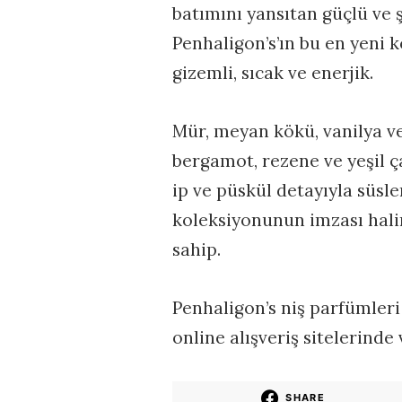
batımını yansıtan güçlü ve ş
Penhaligon’s’ın bu en yeni k
gizemli, sıcak ve enerjik.
Mür, meyan kökü, vanilya v
bergamot, rezene ve yeşil ça
ip ve püskül detayıyla süs
koleksiyonunun imzası hali
sahip.
Penhaligon’s niş parfümle
online alışveriş sitelerind
SHARE