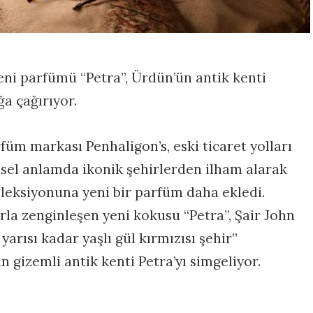
yeni parfümü “Petra”, Ürdün’ün antik kenti
ğa çağırıyor.
arfüm markası Penhaligon’s, eski ticaret yolları
hsel anlamda ikonik şehirlerden ilham alarak
leksiyonuna yeni bir parfüm daha ekledi.
arla zenginleşen yeni kokusu “Petra”, Şair John
arısı kadar yaşlı gül kırmızısı şehir”
n gizemli antik kenti Petra’yı simgeliyor.