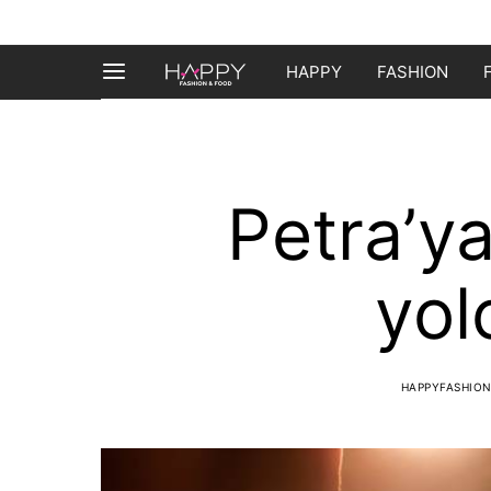
HAPPY
FASHION
Petra’ya
yol
HAPPYFASHIO