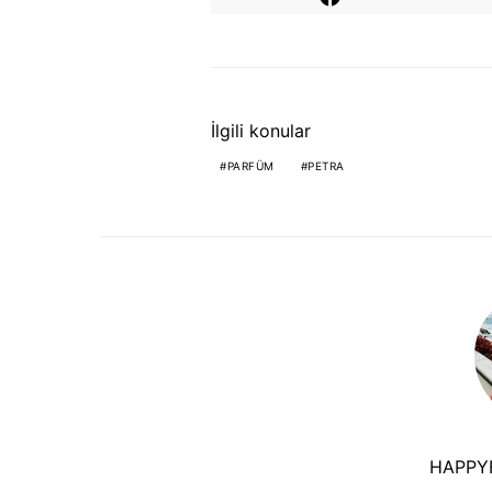
İlgili konular
PARFÜM
PETRA
HAPPY