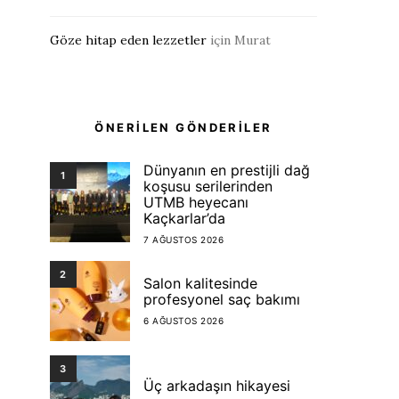
Göze hitap eden lezzetler
için
Murat
ÖNERİLEN GÖNDERİLER
Dünyanın en prestijli dağ
1
koşusu serilerinden
UTMB heyecanı
Kaçkarlar’da
7 AĞUSTOS 2026
2
Salon kalitesinde
profesyonel saç bakımı
6 AĞUSTOS 2026
3
Üç arkadaşın hikayesi