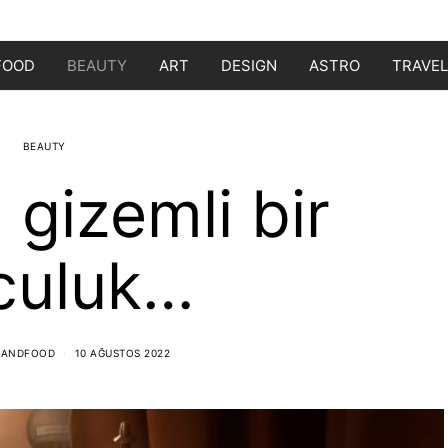
FOOD
BEAUTY
ART
DESIGN
ASTRO
TRAVEL
BEAUTY
 gizemli bir
culuk…
NANDFOOD
10 AĞUSTOS 2022