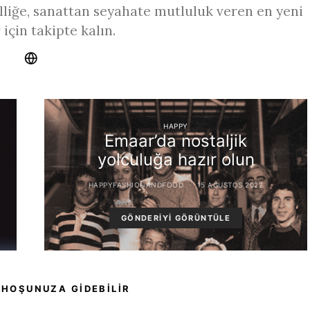
liğe, sanattan seyahate mutluluk veren en yeni
 için takipte kalın.
HAPPY
Emaar’da nostaljik
yolculuğa hazır olun
HAPPYFASHIONANDFOOD
15 AĞUSTOS 2022
GÖNDERIYI GÖRÜNTÜLE
 HOŞUNUZA GIDEBILIR