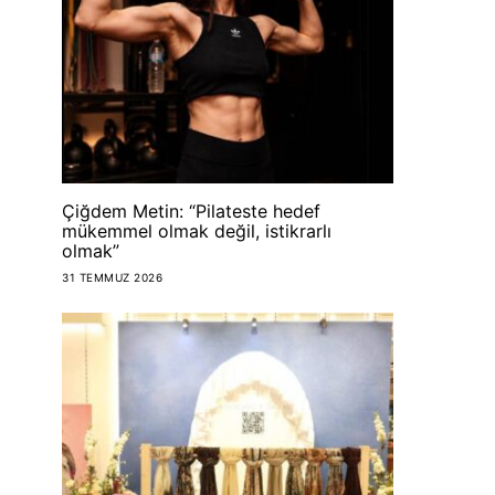
Çiğdem Metin: “Pilateste hedef
mükemmel olmak değil, istikrarlı
olmak”
BEAUTY
BEAUTY
31 TEMMUZ 2026
Dünya Ruj Günü’ne
Lavanta tar
özel kampanya
dan
HAPPYFASHIONANDFOOD
HAPPYFASHION
24 TEMMUZ 2026
24 TEMMU