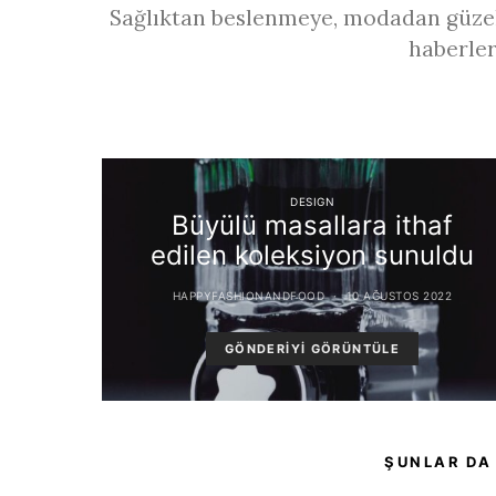
Sağlıktan beslenmeye, modadan güzel
haberler
DESIGN
Büyülü masallara ithaf
edilen koleksiyon sunuldu
HAPPYFASHIONANDFOOD
10 AĞUSTOS 2022
GÖNDERIYI GÖRÜNTÜLE
ŞUNLAR DA