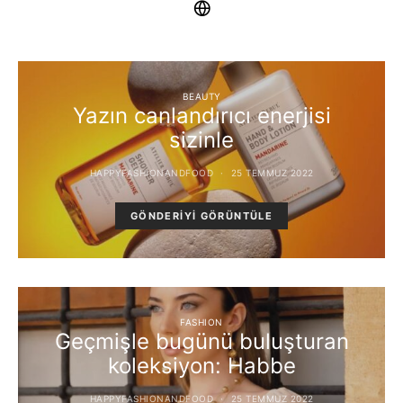
BEAUTY
Yazın canlandırıcı enerjisi
sizinle
HAPPYFASHIONANDFOOD
25 TEMMUZ 2022
GÖNDERIYI GÖRÜNTÜLE
FASHION
Geçmişle bugünü buluşturan
koleksiyon: Habbe
HAPPYFASHIONANDFOOD
25 TEMMUZ 2022