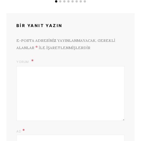
BIR YANIT YAZIN
E-POSTA ADRESINIZ YAYINLANMAYACAK.
GEREKLI
*
ALANLAR
ILE IŞARETLENMIŞLERDIR
YORUM
*
AD