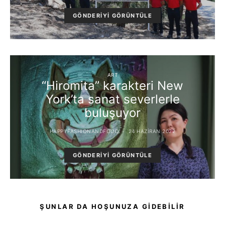
GÖNDERIYI GÖRÜNTÜLE
ART
“Hiromita” karakteri New
York’ta sanat severlerle
buluşuyor
HAPPYFASHIONANDFOOD
24 HAZIRAN 2022
GÖNDERIYI GÖRÜNTÜLE
ŞUNLAR DA HOŞUNUZA GIDEBILIR