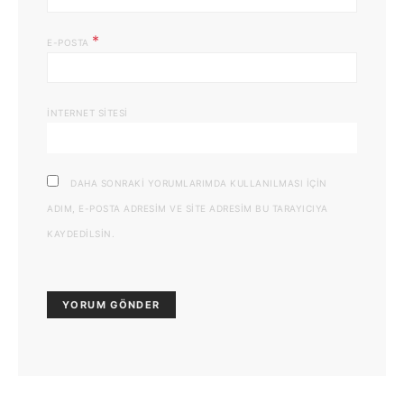
*
E-POSTA
İNTERNET SITESI
DAHA SONRAKI YORUMLARIMDA KULLANILMASI IÇIN
ADIM, E-POSTA ADRESIM VE SITE ADRESIM BU TARAYICIYA
KAYDEDILSIN.