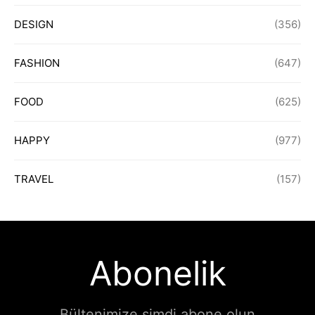
DESIGN
(356)
FASHION
(647)
FOOD
(625)
HAPPY
(977)
TRAVEL
(157)
Abonelik
Bültenimize şimdi abone olun