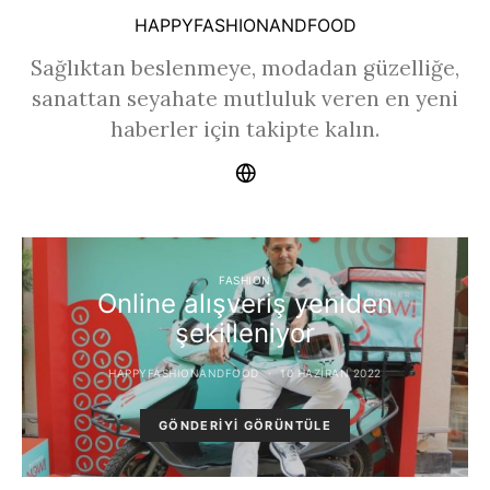
HAPPYFASHIONANDFOOD
Sağlıktan beslenmeye, modadan güzelliğe,
sanattan seyahate mutluluk veren en yeni
haberler için takipte kalın.
FASHION
Online alışveriş yeniden
şekilleniyor
HAPPYFASHIONANDFOOD
10 HAZIRAN 2022
GÖNDERIYI GÖRÜNTÜLE