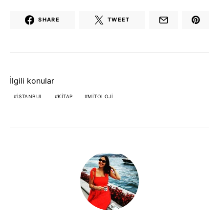
SHARE
TWEET
İlgili konular
ISTANBUL
KITAP
MITOLOJI