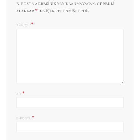
E-POSTA ADRESINIZ YAYINLANMAYACAK.
GEREKLI
*
ALANLAR
ILE IŞARETLENMIŞLERDIR
YORUM
*
AD
*
E-POSTA