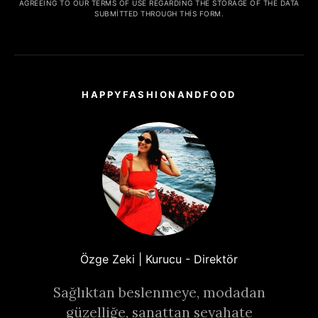
AGREEING TO OUR TERMS OF USE REGARDING THE STORAGE OF THE DATA
SUBMITTED THROUGH THIS FORM.
HAPPYFASHIONANDFOOD
Özge Zeki | Kurucu - Direktör
Sağlıktan beslenmeye, modadan
güzelliğe, sanattan seyahate