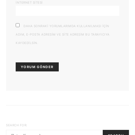
İNTERNET SITESI
DAHA SONRAKI YORUMLARIMDA KULLANILMASI IÇIN
ADIM, E-POSTA ADRESIM VE SITE ADRESIM BU TARAYICIYA
KAYDEDILSIN.
SEARCH FOR: