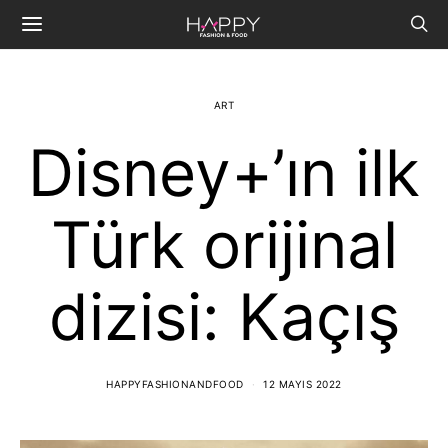
ART
Disney+’ın ilk
Türk orijinal
dizisi: Kaçış
HAPPYFASHIONANDFOOD
12 MAYIS 2022