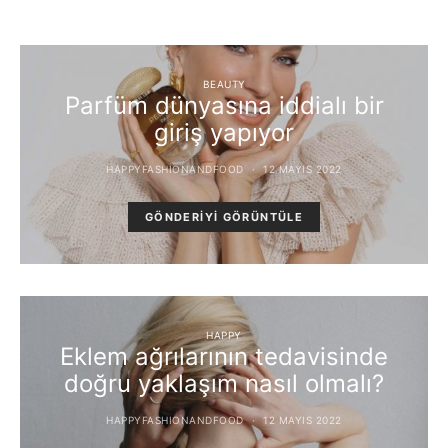
BEAUTY
Parfüm dünyasına iddialı bir
giriş yapıyor
HAPPYFASHIONANDFOOD
12 MAYIS 2022
GÖNDERIYI GÖRÜNTÜLE
HAPPY
Eklem ağrılarının tedavisinde
doğru yaklaşım nasıl olmalı?
HAPPYFASHIONANDFOOD
12 MAYIS 2022