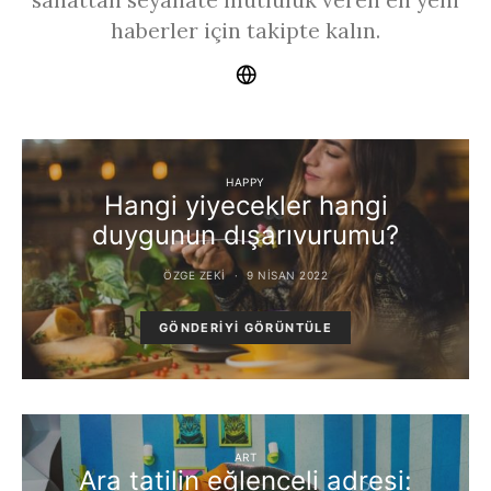
haberler için takipte kalın.
HAPPY
Hangi yiyecekler hangi
duygunun dışarıvurumu?
ÖZGE ZEKI
9 NISAN 2022
GÖNDERIYI GÖRÜNTÜLE
ART
Ara tatilin eğlenceli adresi: