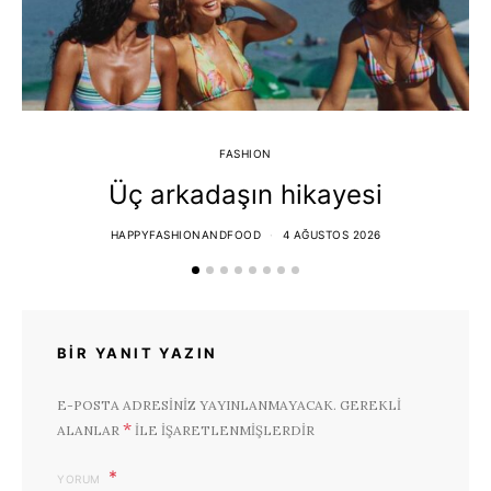
FASHION
Üç arkadaşın hikayesi
HAPPYFASHIONANDFOOD
4 AĞUSTOS 2026
BIR YANIT YAZIN
E-POSTA ADRESINIZ YAYINLANMAYACAK.
GEREKLI
*
ALANLAR
ILE IŞARETLENMIŞLERDIR
YORUM