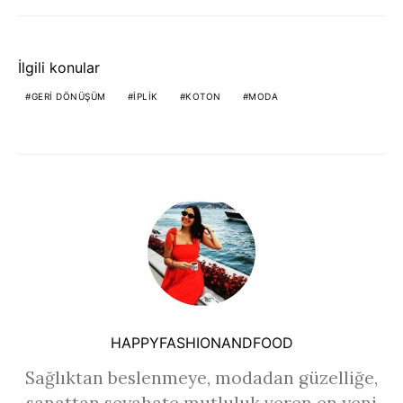
İlgili konular
GERI DÖNÜŞÜM
IPLIK
KOTON
MODA
HAPPYFASHIONANDFOOD
Sağlıktan beslenmeye, modadan güzelliğe,
sanattan seyahate mutluluk veren en yeni