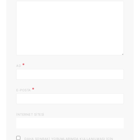
*
AD
*
E-POSTA
İNTERNET SITESI
DAHA SONRAKI YORUMLARIMDA KULLANILMASI IÇIN