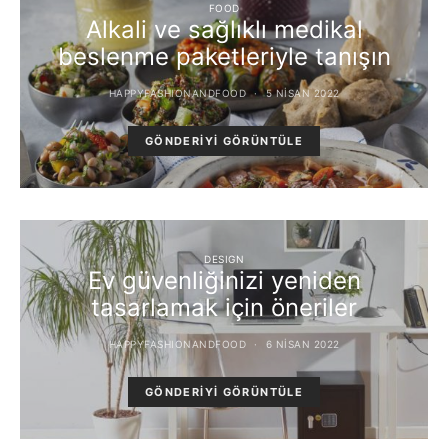
FOOD
Alkali ve sağlıklı medikal
beslenme paketleriyle tanışın
HAPPYFASHIONANDFOOD
5 NISAN 2022
GÖNDERIYI GÖRÜNTÜLE
DESIGN
Ev güvenliğinizi yeniden
tasarlamak için öneriler
HAPPYFASHIONANDFOOD
6 NISAN 2022
GÖNDERIYI GÖRÜNTÜLE