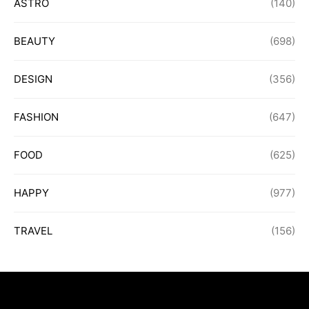
ASTRO
(140)
BEAUTY
(698)
DESIGN
(356)
FASHION
(647)
FOOD
(625)
HAPPY
(977)
TRAVEL
(156)