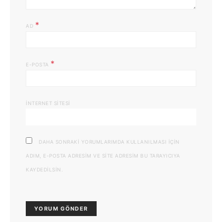
*
AD
*
E-POSTA
İNTERNET SITESI
DAHA SONRAKI YORUMLARIMDA KULLANILMASI IÇIN
ADIM, E-POSTA ADRESIM VE SITE ADRESIM BU TARAYICIYA
KAYDEDILSIN.