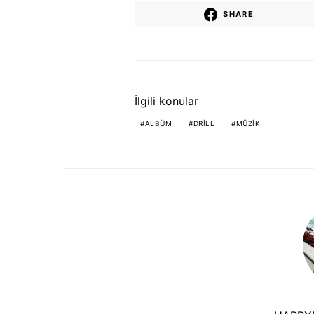
SHARE
İlgili konular
ALBÜM
DRILL
MÜZIK