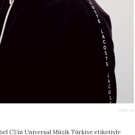
LVBEL C5
vbel C5’in Universal Müzik Türkiye etiketiyle