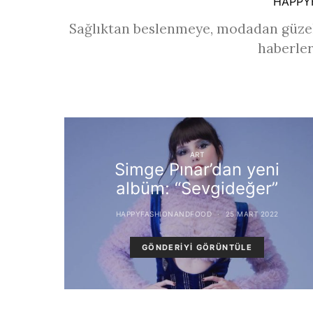
HAPPY
Sağlıktan beslenmeye, modadan güzel
haberler
ART
Simge Pınar’dan yeni
albüm: “Sevgideğer”
HAPPYFASHIONANDFOOD
25 MART 2022
GÖNDERIYI GÖRÜNTÜLE