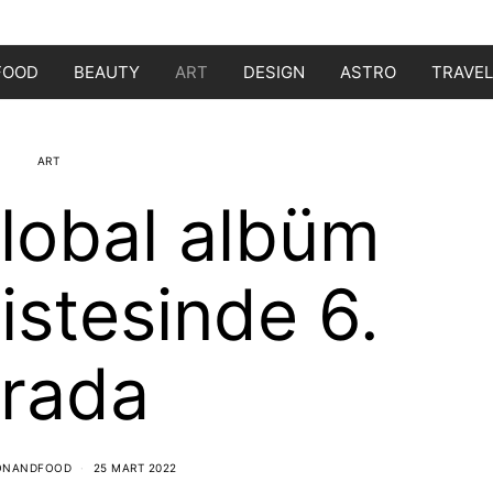
FOOD
BEAUTY
ART
DESIGN
ASTRO
TRAVEL
ART
lobal albüm
 listesinde 6.
ırada
ONANDFOOD
25 MART 2022