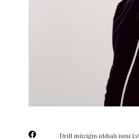
Drill müziğin iddialı ismi L