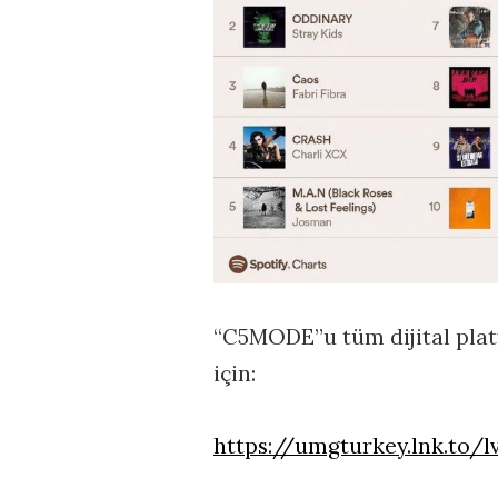
“C5MODE”u tüm dijital plat
için:
https://umgturkey.lnk.to/