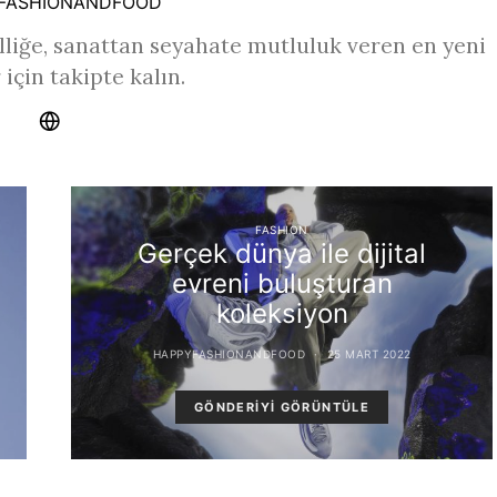
FASHIONANDFOOD
liğe, sanattan seyahate mutluluk veren en yeni
 için takipte kalın.
FASHION
Gerçek dünya ile dijital
evreni buluşturan
koleksiyon
HAPPYFASHIONANDFOOD
25 MART 2022
GÖNDERIYI GÖRÜNTÜLE