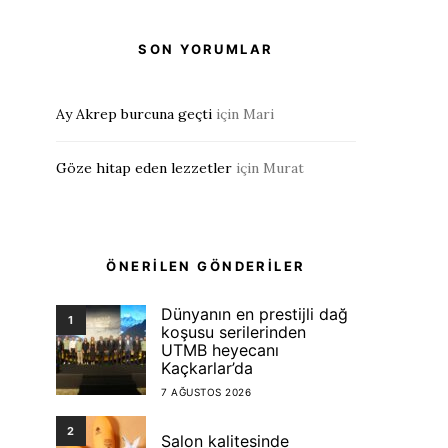
SON YORUMLAR
Ay Akrep burcuna geçti
için
Mari
Göze hitap eden lezzetler
için
Murat
ÖNERİLEN GÖNDERİLER
Dünyanın en prestijli dağ
1
koşusu serilerinden
UTMB heyecanı
Kaçkarlar’da
7 AĞUSTOS 2026
2
Salon kalitesinde