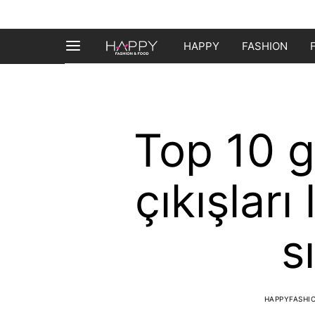
HAPPY
FASHION
Top 10 g
çıkışları
s
HAPPYFASHI