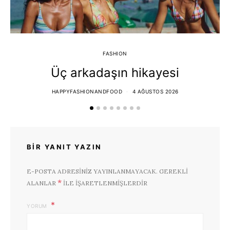
FASHION
Üç arkadaşın hikayesi
HAPPYFASHIONANDFOOD
4 AĞUSTOS 2026
BIR YANIT YAZIN
E-POSTA ADRESINIZ YAYINLANMAYACAK.
GEREKLI
*
ALANLAR
ILE IŞARETLENMIŞLERDIR
YORUM