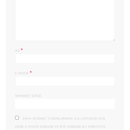
*
AD
*
E-POSTA
İNTERNET SITESI
DAHA SONRAKI YORUMLARIMDA KULLANILMASI IÇIN
ADIM, E-POSTA ADRESIM VE SITE ADRESIM BU TARAYICIYA