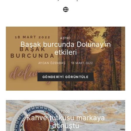
ASTRO
Başak burcunda Dolunay’ın
etkileri
AYCAN ÖZENBAŞ
18 MART 2022
GÖNDERIYI GÖRÜNTÜLE
FOOD
Kahve tutkusu markaya
dönüştü