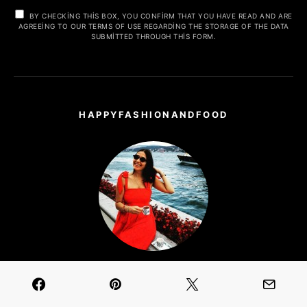
BY CHECKING THIS BOX, YOU CONFIRM THAT YOU HAVE READ AND ARE
AGREEING TO OUR TERMS OF USE REGARDING THE STORAGE OF THE DATA
SUBMITTED THROUGH THIS FORM.
HAPPYFASHIONANDFOOD
Özge Zeki | Kurucu - Direktör
Sağlıktan beslenmeye, modadan