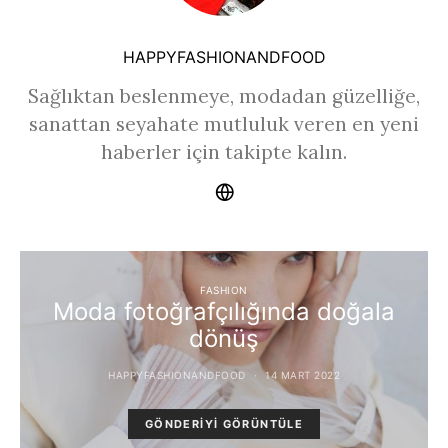
HAPPYFASHIONANDFOOD
Sağlıktan beslenmeye, modadan güzelliğe,
sanattan seyahate mutluluk veren en yeni
haberler için takipte kalın.
FASHION
Moda fotoğrafçılığında doğala
dönüş
HAPPYFASHIONANDFOOD
14 MART 2022
GÖNDERIYI GÖRÜNTÜLE