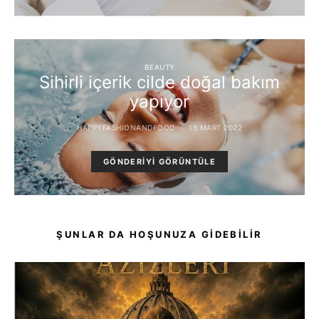
BEAUTY
Sihirli içerik cilde doğal bakım
yapıyor
HAPPYFASHIONANDFOOD
15 MART 2022
GÖNDERIYI GÖRÜNTÜLE
ŞUNLAR DA HOŞUNUZA GIDEBILIR