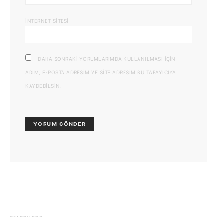
İNTERNET SITESI
DAHA SONRAKI YORUMLARIMDA KULLANILMASI IÇIN
ADIM, E-POSTA ADRESIM VE SITE ADRESIM BU TARAYICIYA
KAYDEDILSIN.