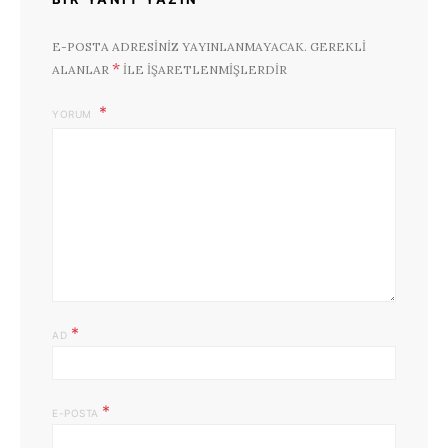
E-POSTA ADRESINIZ YAYINLANMAYACAK.
GEREKLI
*
ALANLAR
ILE IŞARETLENMIŞLERDIR
YORUM
*
AD
*
E-POSTA