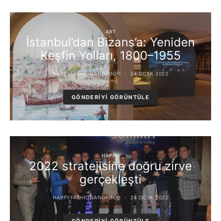
ART
İstanbul’dan Bizans’a: Yeniden
Keşfin Yolları, 1800–1955
HAPPYFASHIONANDFOOD
24 OCAK 2022
GÖNDERIYI GÖRÜNTÜLE
HAPPY
2022 stratejisine doğru zirve
gerçekleşti
HAPPYFASHIONANDFOOD
24 OCAK 2022